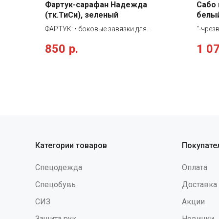
Фартук-сарафан Надежда
Сабо 
(тк.ТиСи), зеленый
белы
ФАРТУК: • боковые завязки для
"-чрез
регулировки объема • U-образный вырез
аналог
850
р.
1 0
воротника • центральный двойной
(стойк
карман • отделка контрастной
химиче
принтованной тканью в полоску В
здоров
данной позиции допускается разнотон!
гипоал
Будьте внимательны при нанесении
воздей
логотипа!
-термо
темпер
-полез
повер
формы)
Категории товаров
Покупате
бесшо
Предна
Спецодежда
Оплата
пищево
Спецобувь
Доставка
СИЗ
Акции
Защита рук
Новинки