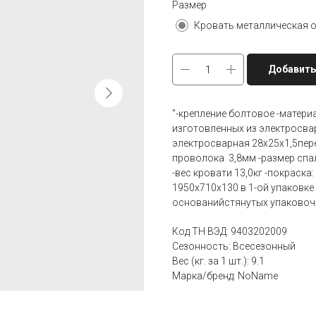
Размер
Кровать металлическая о
Добавить
"-крепление болтовое -материал
изготовленных из электросвар
электросварная 28х25х1,5пере
проволока 3,8мм -размер спа
-вес кровати 13,0кг -покраска
1950х710х130 в 1-ой упаковке 
основанийстянутых упаковоч
Код ТН ВЭД: 9403202009
Сезонность: Всесезонный
Вес (кг. за 1 шт.): 9.1
Марка/бренд: NoName