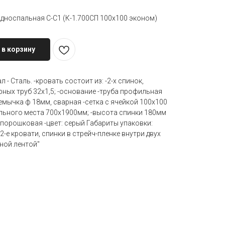
дноспальная С-С1 (К-1.700СП 100х100 эконом)
 в корзину
 - Сталь. -кровать состоит из: -2-х спинок,
ных труб 32х1,5; -основание -труба профильная
мычка ф 18мм, сварная -сетка с ячейкой 100х100
льного места 700х1900мм; -высота спинки 180мм
: порошковая -цвет: серый Габариты упаковки:
2-е кровати, спинки в стрейч-пленке внутри двух
ной лентой"