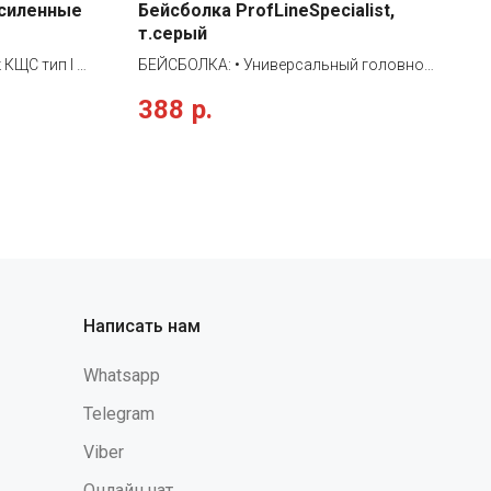
усиленные
Бейсболка ProfLineSpecialist,
т.серый
 КЩС тип I и
БЕЙСБОЛКА: • Универсальный головной
убор с жестким козырьком и планкой,
388
р.
ециально
регулирующей размер • 5 клиньев и
от химии и
отверстия для вентилыции • Можно
вают
комплектовать с любым рабочим
и масел). По
костюмом • Защищает от
м и толщине
общепроизводственных загрязнений
аторные
раняя
 и комфорт.
ище и могут
иях
Написать нам
войное
м
Whatsapp
 основы
се протеины
Telegram
оторых людей
Viber
тав перчаток
тво нитрила
Онлайн чат