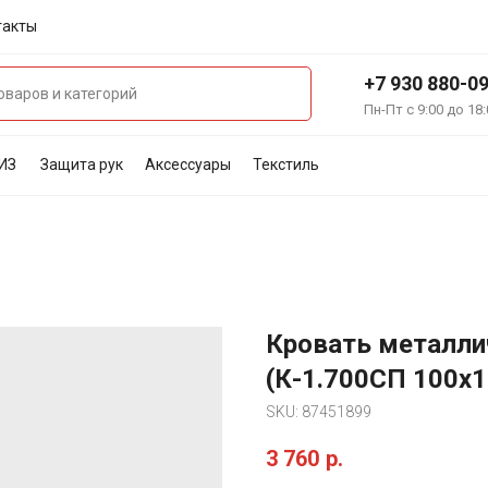
такты
+7 930 880-0
Пн-Пт с 9:00 до 18:
ИЗ
Защита рук
Аксессуары
Текстиль
Кровать металли
(К-1.700СП 100х
SKU:
87451899
3 760
р.