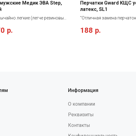
мужские Медик ЭВА Step,
Перчатки Gward КЩС 
й
латекс, SL1
вычайно легкие (легче резиновых
"Отличная замена перчаток
ов в 4 раза) -износостойкие
тип II Прочные перчатки из
70
р.
188
р.
ий к действию различных
натурального латекса. Сп
ских веществ) -безопасны для
разработанны для защиты 
ья (этилвинилацетат -
работы с пищей (обеспечи
лергенен, не подвержен
отличную защиту от жиров 
ствию грибков и бактерий)
своим защитным свойства
стойкие ( выдерживает
стенок превосходят лабор
атуры от -50оС до 65оС)
технические перчатки, сох
ны для здоровья (внутренняя
повышенную эластичность
хность подошвы анатомической
Перчатки имеют допуск к п
 -метод изготовления:
применяться на предприят
лям
Информация
вное монолитное литье
общественного питания. Д
значены для работников
хлорирование: При двойно
О компании
й промышленности и медицины."
хлорировании перчаток из
вымываются практически в
Реквизиты
латекса, на которые у нек
Контакты
возникает аллергия. В сос
входит небольшое количес
Конфиденциальность