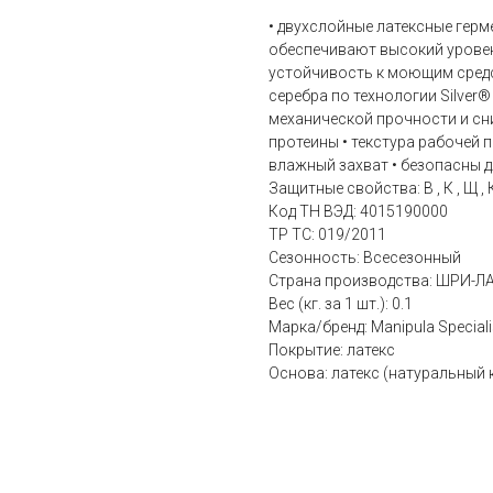
• двухслойные латексные герм
обеспечивают высокий уровен
устойчивость к моющим средс
серебра по технологии Silver
механической прочности и сн
протеины • текстура рабочей 
влажный захват • безопасны 
Защитные свойства: В , К , Щ , 
Код ТН ВЭД: 4015190000
ТР ТС: 019/2011
Сезонность: Всесезонный
Страна производства: ШРИ-Л
Вес (кг. за 1 шт.): 0.1
Марка/бренд: Manipula Speciali
Покрытие: латекс
Основа: латекс (натуральный 