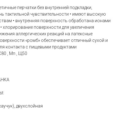
етичные перчатки без внутренней подкладки,
ь тактильной чувствительности • имеют высокую
твам • внутренняя поверхность обработана ионами
® • хлорирование поверхности для увеличения
ижения аллергических реакций на латексные
поверхности «ромб» обеспечивает отличный сухой и
для контакта с пищевыми продуктами
К80 , Мп , Щ50
АНКА
st
каучук), двухслойная