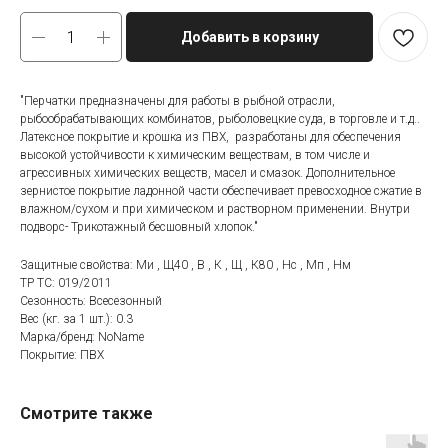
Добавить в корзину
"Перчатки предназначены для работы в рыбной отрасли,
рыбообрабатывающих комбинатов, рыболовецкие суда, в торговле и т.д..
Латексное покрытие и крошка из ПВХ, разработаны для обеспечения
высокой устойчивости к химическим веществам, в том числе и
агрессивных химических веществ, масел и смазок. Дополнительное
зернистое покрытие ладонной части обеспечивает превосходное сжатие в
влажном/сухом и при химическом и растворном применении. Внутри
подворс- Трикотажный бесшовный хлопок."
Защитные свойства: Ми , Щ40 , В , К , Щ , К80 , Нс , Мп , Нм
ТР ТС: 019/2011
Сезонность: Всесезонный
Вес (кг. за 1 шт.): 0.3
Марка/бренд: NoName
Покрытие: ПВХ
Смотрите также