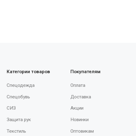
общепроизводственных загрязнений
на резинке • контрастного цве
КОЛПАК: • состоит из донышк
По вопросам
• донышко заложено в одност
сотрудничества
складки • высота тульи 10 см,
+7 (930) 880-09-03
а колпака в целом 28 см • в з
spektr620@yandex.ru
части колпака завязка для
регулировки объема Фартук: • 
грудки • завязки для регулир
Мы принимаем к оплате
объема по талии • длина выше 
контрастного цвета НАШЕЙН
ПЛАТОК: • треугольной формы
34х68см"
Продолжая работу с сайтом, вы даете согласие на использование сайтом
cookies и обработку персональных данных в целях функционирования
сайта, проведения ретаргетинга, статистических исследований,
улучшения сервиса и предоставления релевантной рекламной
информации на основе ваших предпочтений и интересов.
© 2015–2026 ООО «Спектр»
При полном или частичном использовании
материалов с сайта ссылка на источник
обязательна.