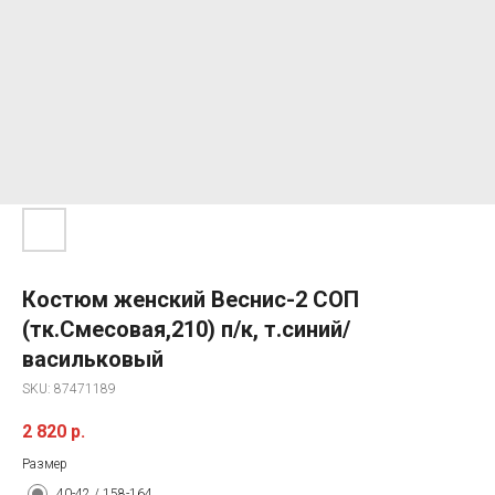
Костюм женский Веснис-2 СОП
(тк.Смесовая,210) п/к, т.синий/
васильковый
SKU:
87471189
2 820
р.
Размер
40-42 / 158-164