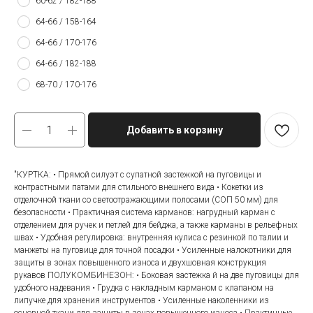
60-62 / 182-188
64-66 / 158-164
64-66 / 170-176
64-66 / 182-188
68-70 / 170-176
Добавить в корзину
"КУРТКА: • Прямой силуэт с супатной застежкой на пуговицы и
контрастными патами для стильного внешнего вида • Кокетки из
отделочной ткани со светоотражающими полосами (СОП 50 мм) для
безопасности • Практичная система карманов: нагрудный карман с
отделением для ручек и петлей для бейджа, а также карманы в рельефных
швах • Удобная регулировка: внутренняя кулиса с резинкой по талии и
манжеты на пуговице для точной посадки • Усиленные налокотники для
защиты в зонах повышенного износа и двухшовная конструкция
рукавов ПОЛУКОМБИНЕЗОН: • Боковая застежка й на две пуговицы для
удобного надевания • Грудка с накладным карманом с клапаном на
липучке для хранения инструментов • Усиленные наколенники из