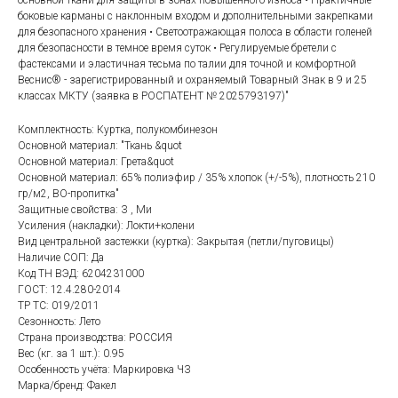
основной ткани для защиты в зонах повышенного износа • Практичные
боковые карманы с наклонным входом и дополнительными закрепками
для безопасного хранения • Светоотражающая полоса в области голеней
для безопасности в темное время суток • Регулируемые бретели с
фастексами и эластичная тесьма по талии для точной и комфортной
Веснис® - зарегистрированный и охраняемый Товарный Знак в 9 и 25
классах МКТУ (заявка в РОСПАТЕНТ № 2025793197)"
Комплектность: Куртка, полукомбинезон
Основной материал: "Ткань &quot
Основной материал: Грета&quot
Основной материал: 65% полиэфир / 35% хлопок (+/-5%), плотность 210
гр/м2, ВО-пропитка"
Защитные свойства: З , Ми
Усиления (накладки): Локти+колени
Категории товаров
Покупателям
Вид центральной застежки (куртка): Закрытая (петли/пуговицы)
Наличие СОП: Да
Спецодежда
Оплата
Код ТН ВЭД: 6204231000
ГОСТ: 12.4.280-2014
Спецобувь
Доставка
ТР ТС: 019/2011
СИЗ
Акции
Сезонность: Лето
Страна производства: РОССИЯ
Защита рук
Новинки
Вес (кг. за 1 шт.): 0.95
Текстиль
Оптовикам
Особенность учёта: Маркировка ЧЗ
Марка/бренд: Факел
Аксессуары
Помощь с выбором