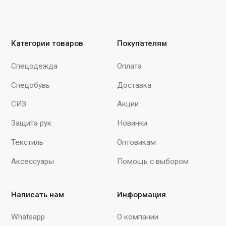
хлорировании перчаток из основы
вымываются практически все
протеины латекса, на которые у
некоторых людей возникает аллергия.
В состав перчаток входит небольшое
количество нитрила высокого качества,
улучшающего защитные свойства.
Внутренняя часть перчаток
обеспечивает лёгкое надевание и
снятие перчаток. Защитные свойства
(ТР ТС 019/2011): Вн, К60, Щ50, Нс,
Нм, Нл"