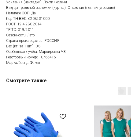
Усиления (накладки): Локти+колени
Вид центральной застежки (куртка): Открытая (петли/пуговицы)
Наличие СОП: Да
Код ТН ВЭД: 6203231000
Категории товаров
Покупателям
ГОСТ: 12.4.280-2014
Спецодежда
Оплата
ТР ТС: 019/2011
Сезонность: Лето
Спецобувь
Доставка
Страна производства: РОССИЯ
СИЗ
Акции
Вес (кг. за 1 шт.): 0.8
Особенность учёта: Маркировка ЧЗ
Защита рук
Новинки
Реестровый номер: 10765415
Текстиль
Оптовикам
Марка/бренд: Факел
Аксессуары
Помощь с выбором
Смотрите также
Написать нам
Информация
Whatsapp
О компании
Реквизиты
Telegram
Контакты
Viber
Конфиденциальность
Онлайн чат
По вопросам