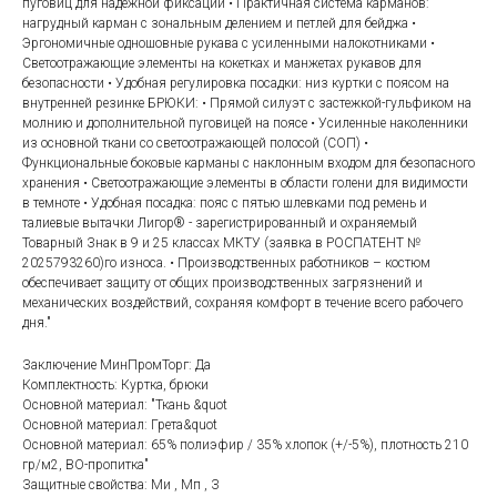
пуговиц для надежной фиксации • Практичная система карманов:
нагрудный карман с зональным делением и петлей для бейджа •
Эргономичные одношовные рукава с усиленными налокотниками •
Светоотражающие элементы на кокетках и манжетах рукавов для
безопасности • Удобная регулировка посадки: низ куртки с поясом на
внутренней резинке БРЮКИ: • Прямой силуэт с застежкой-гульфиком на
молнию и дополнительной пуговицей на поясе • Усиленные наколенники
из основной ткани со светоотражающей полосой (СОП) •
Функциональные боковые карманы с наклонным входом для безопасного
хранения • Светоотражающие элементы в области голени для видимости
в темноте • Удобная посадка: пояс с пятью шлевками под ремень и
талиевые вытачки Лигор® - зарегистрированный и охраняемый
Товарный Знак в 9 и 25 классах МКТУ (заявка в РОСПАТЕНТ №
2025793260)го износа. • Производственных работников – костюм
обеспечивает защиту от общих производственных загрязнений и
механических воздействий, сохраняя комфорт в течение всего рабочего
дня."
Заключение МинПромТорг: Да
Комплектность: Куртка, брюки
Основной материал: "Ткань &quot
Основной материал: Грета&quot
Основной материал: 65% полиэфир / 35% хлопок (+/-5%), плотность 210
гр/м2, ВО-пропитка"
Защитные свойства: Ми , Мп , З