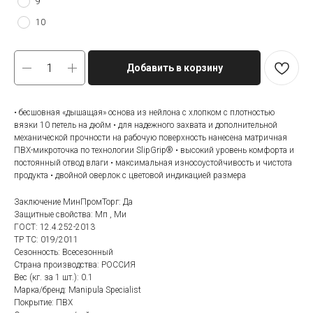
9
10
Добавить в корзину
• бесшовная «дышащая» основа из нейлона с хлопком с плотностью
вязки 10 петель на дюйм • для надежного захвата и дополнительной
механической прочности на рабочую поверхность нанесена матричная
ПВХ-микроточка по технологии SlipGrip® • высокий уровень комфорта и
постоянный отвод влаги • максимальная износоустойчивость и чистота
продукта • двойной оверлок с цветовой индикацией размера
Заключение МинПромТорг: Да
Защитные свойства: Мп , Ми
ГОСТ: 12.4.252-2013
ТР ТС: 019/2011
Сезонность: Всесезонный
Страна производства: РОССИЯ
Вес (кг. за 1 шт.): 0.1
Марка/бренд: Manipula Specialist
Покрытие: ПВХ