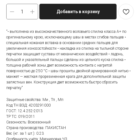
Добавить в корзину
"• выполнена из высококачественного воловьего спилка класса А+ по
оригинальному крою, исключающему швы в местах сгибов пальцев •
специальная кожаная вставка в основании средних пальцев для
увеличения износостойкости • накладка из спилка на тыльной стороне
перчатки защищает суставы от механических воздействий • ладонь,
большой и указательный пальцы сделаны из цельного куска спилка •
толщина рабочей зоны дает возможность контакта с нагретой
поверхностью до 250 °С • швы прошиты двойной армированной нитью •
манжет — жесткая прорезиненная крага для дополнительной защиты
запястных вен. Конструкция дает возможность быстро сбросить
перчатку"
Защитные свойства: Ми , Тп , Мп
Код ТН ВЭД: 4203291000
ГОСТ: 12.4.252-2013
ТР ТС: 019/2011
Сезонность: Всесезонный
Страна производства: ПАКИСТАН
Вес (кг. за 1 шт.): 0.23
Особенность учёта: Маркировка ЧЗ