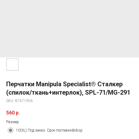
Перчатки Manipula Specialist® Сталкер
(спилок/ткань+интерлок), SPL-71/MG-291
SKU:
87471956
560
р.
Размер
10(XL) Под заказ. Срок поставки&nbsp