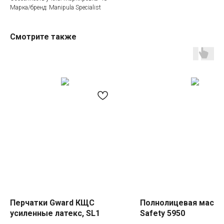
Марка/бренд: Manipula Specialist
Смотрите также
Категории товаров
Покупателям
Спецодежда
Оплата
Спецобувь
Доставка
СИЗ
Акции
Защита рук
Новинки
Текстиль
Оптовикам
Аксессуары
Помощь с выбором
Написать нам
Информация
Перчатки Gward КЩС
Полнолицевая маска
усиленные латекс, SL1
Safety 5950
Whatsapp
О компании