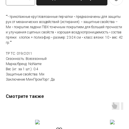
""- трикотажные кругловязанные перчатки • предназначены для защиты
рук от механических воздействий (истирания). • защитные свойства –
Ми • покрытие ладони ПВХ точечным покрытием для большей прочности
и улучшения сцепных свойств • хорошая воздухопроницаемость • состав
пряжи: хлопок + полиэфир • размер: 23-24 см • класс вязки: 10 • вес: 42
гр.""
ТР ТС: 019/2011
Сезонность: Всесезонный
Марка/бренд: NoName
Вес (кг. за 1 шт.): 0.4
Защитные свойства: Ми
Заключение МинПромТорг: Да
Смотрите также