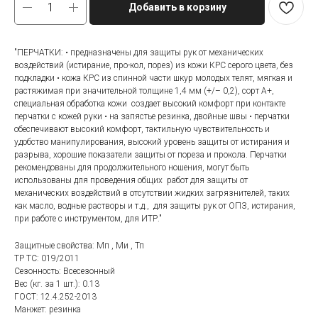
Добавить в корзину
"ПЕРЧАТКИ: • предназначены для защиты рук от механических
воздействий (истирание, про-кол, порез) из кожи КРС серого цвета, без
подкладки • кожа КРС из спинной части шкур молодых телят, мягкая и
растяжимая при значительной толщине 1,4 мм (+/– 0,2), сорт А+,
специальная обработка кожи создает высокий комфорт при контакте
перчатки с кожей руки • на запястье резинка, двойные швы • перчатки
обеспечивают высокий комфорт, тактильную чувствительность и
удобство манипулирования, высокий уровень защиты от истирания и
разрыва, хорошие показатели защиты от пореза и прокола. Перчатки
рекомендованы для продолжительного ношения, могут быть
использованы для проведения общих работ для защиты от
механических воздействий в отсутствии жидких загрязнителей, таких
как масло, водные растворы и т.д., для защиты рук от ОПЗ, истирания,
при работе с инструментом, для ИТР."
Защитные свойства: Мп , Ми , Тп
ТР ТС: 019/2011
Сезонность: Всесезонный
Вес (кг. за 1 шт.): 0.13
ГОСТ: 12.4.252-2013
Манжет: резинка