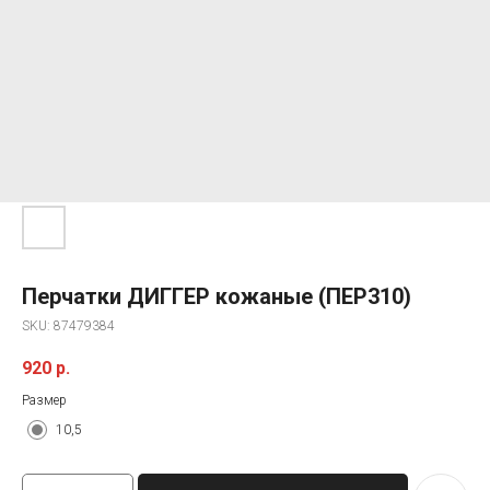
Перчатки ДИГГЕР кожаные (ПЕР310)
SKU:
87479384
920
р.
Размер
10,5