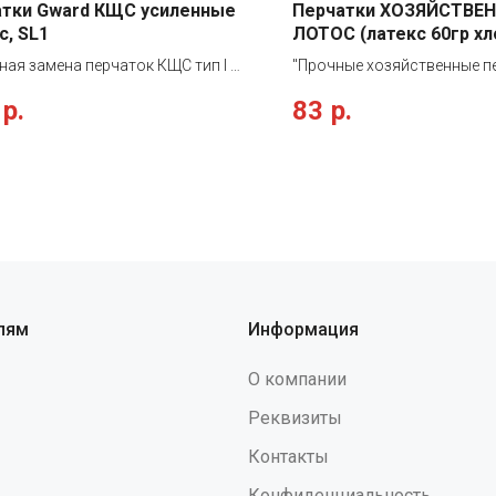
атки Gward КЩС усиленные
Перчатки ХОЗЯЙСТВЕН
с, SL1
ЛОТОС (латекс 60гр х
напыление)
ная замена перчаток КЩС тип I и
"Прочные хозяйственные п
 Прочные перчатки из
натурального латекса с вн
р.
83
р.
льного латекса. Специально
флокированием (напыление
отанны для защиты от химии и
комфортной эксплуатации
 с пищей (обеспечивают
поглощения пота. Ладонь 
ую защиту от жиров и масел). По
имеют рифленое покрытие (
 защитным свойствам и толщине
лучшего сцепления. Перча
 превосходят лабораторные
анатомическую форму для
еские перчатки, сохраняя
усталости при работе, удо
енную эластичность и комфорт.
руку. Каждая пара находитс
ки имеют допуск к пище и могут
индивидуальной упаковке. 
яться на предприятиях
допущены до контакта с пи
лям
Информация
венного питания. Двойное
использования в сфере об
ование: При двойном
питания (экспертное закл
О компании
овании перчаток из основы
федеральной службы) Защ
ются практически все протеины
свойства (ТР ТС 019/2011): 
Реквизиты
а, на которые у некоторых людей
Защитные свойства (EN): E
Контакты
ает аллергия. В состав перчаток
(1111Х) Толщина стенок (од
 небольшое количество нитрила
Манжет (гладкая поверхность
Конфиденциальность