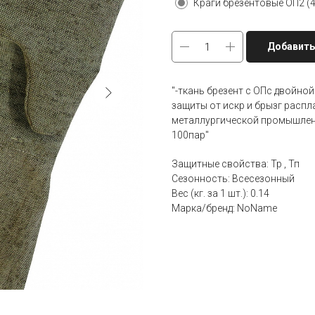
Краги брезентовые ОП2 (4
Добавить
"-ткань брезент с ОПс двойной
защиты от искр и брызг распл
металлургической промышленн
100пар"
Защитные свойства: Тр , Тп
Сезонность: Всесезонный
Вес (кг. за 1 шт.): 0.14
Марка/бренд: NoName