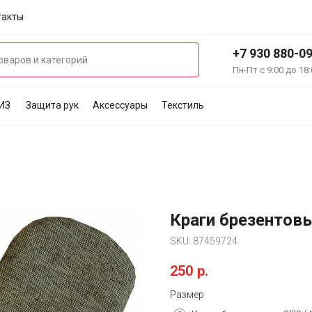
такты
+7 930 880-0
Пн-Пт с 9:00 до 18:
ИЗ
Защита рук
Аксессуары
Текстиль
Краги брезентовы
SKU:
87459724
250
р.
Размер