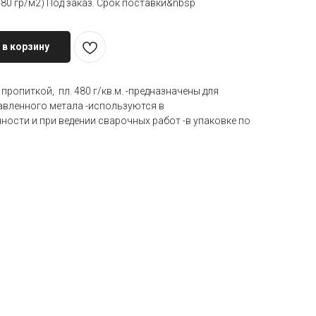
80 гр/м2) Под заказ. Срок поставки&nbsp
 в корзину
 пропиткой, пл. 480 г/кв.м. -предназначены для
авленного метала -используются в
ости и при ведении сварочных работ -в упаковке по