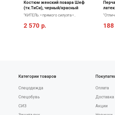
Костюм женский повара Шеф
Перч
(тк.ТиСи), черный/красный
латек
"КИТЕЛЬ: • прямого силуэта •
"Отлич
двубортная застежка на пукли белого
тип II
2 570
р.
188
цвета • воротник-стойка • втачной
натура
рукав 3/4 • боковые вместительные
разраб
карманы • один нагрудный карман
работы
БРЮКИ: • прямого силуэта • на
отличн
притачном поясе на резинке •
своим
контрастного цвета КОЛПАК: • состоит
стенок
из донышка и тульи • донышко
технич
заложено в односторонние складки •
повыш
высота тульи 10 см, а колпака в целом
Перчат
28 см • в задней части колпака завязка
примен
Категории товаров
Покупате
для регулировки объема Фартук: • без
общест
грудки • завязки для регулировки
хлорир
Спецодежда
Оплата
объема по талии • длина выше колена •
хлорир
контрастного цвета НАШЕЙНЫЙ
вымыва
Спецобувь
Доставка
ПЛАТОК: • треугольной формы •
латекс
СИЗ
Акции
34х68см"
возник
входит
Защита рук
Новинки