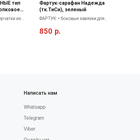
НЫЕ тип
Фартук-сарафан Надежда
лопковое
(тк.ТиСи), зеленый
ерчатки из
ФАРТУК: • боковые завязки для
утренним
регулировки объема • U-образный вырез
850
р.
 хлопка) для
воротника • центральный двойной
 и
карман • отделка контрастной
и пальцы
принтованной тканью в полоску В
"ромб") для
данной позиции допускается разнотон!
тки имеют
Будьте внимательны при нанесении
 снижения
логотипа!
бно облегают
я в
Перчатки
щей и
Написать нам
щественного
ючение
Whatsapp
итные
Вн, К20.
Telegram
N388:2016
Viber
на стенка):
) - 0,25 -
Онлайн чат