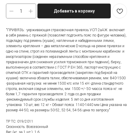
Добавить в корзину
"ПРИВЯЗЬ: -уерживающая страховочная привязь УСП 2аАЖ включает
в себя ремень с пряжкой (позволяет подгонять пояс по фигуре человека),
подкладку под ремень (кушак), наплечные и набедренными лямки,
элементы крепления – два металлические D-кольца на ремне привязи и
одно на спине, строп из полиамидной ленты с монтажным карабином и
амортизатором (соединен неразъемным способом крепления и
предназначен для снижения усилия торможения при падении), бирку,
выполненную в соответствии с ГОСТ Р ЕН 365, паспорт-инструкцию с
отметкой ОТК и гарантией производителя (закреплен под биркой на
кушаке) -величина обхвата талии, обеспечиваемая ремнем, мм: 840-1500
-разрывная нагрузка: не менее 1500 кгс или 15 кН -длина стандартного
стропа, включая соед-ые элементы, мм: 1500 +/- 50 -масса пояса кг: не
более 1,7 -гарантия производителя: 2 года со дня продажи
-рекомендуемый срок службы изделия: 5 лет со дня изготовления
-упаковка: 10 шт, вес 12 кг • Обхват пояса: 1140-1440 мм Цена указана на
размер 44-50, на размеры 50-52, 52-54, 54-56 цена по запросу"
ТР ТС: 019/2011
Сезонность: Всесезонный
Вес (кг. за 1 шт.): 1.6