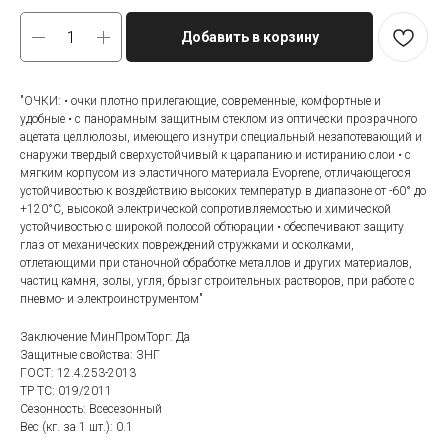
Добавить в корзину
"ОЧКИ: • очки плотно прилегающие, современные, комфортные и
удобные • с панорамным защитным стеклом из оптически прозрачного
ацетата целлюлозы, имеющего изнутри специальный незапотевающий и
снаружи твердый сверхустойчивый к царапанию и истиранию слои • с
мягким корпусом из эластичного материала Evoprene, отличающегося
устойчивостью к воздействию высоких температур в диапазоне от -60° до
+120°С, высокой электрической сопротивляемостью и химической
устойчивостью с широкой полосой обтюрации • обеспечивают защиту
глаз от механических повреждений стружками и осколками,
отлетающими при станочной обработке металлов и других материалов,
частиц камня, золы, угля, брызг строительных растворов, при работе с
пневмо- и электроинструментом"
Заключение МинПромТорг: Да
Защитные свойства: ЗНГ
ГОСТ: 12.4.253-2013
ТР ТС: 019/2011
Сезонность: Всесезонный
Вес (кг. за 1 шт.): 0.1