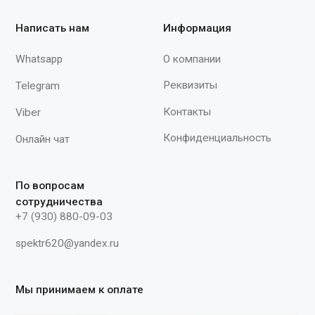
петель) для спасательных работ,
экстренной эвакуации, страховки
поднятия и опускания из замкнутых
пространств. Обхват пояса: 740-1440
мм Статическая нагрузка: не менее 15
кН (1500 кгс) Цена указана на размер
44-50, на размеры 50-52, 52-54, 54-56
цена по запросу"