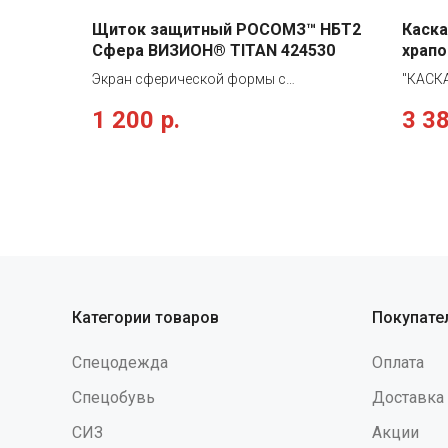
Щиток защитный РОСОМЗ™ НБТ2
Каска
Сфера ВИЗИОН® TITAN 424530
храпо
Экран сферической формы с
"КАСКА
панорамным обзором из
термоп
1 200
р.
3 3
незапотевающего ударопрочного и
козырь
термостойкого поликарбоната
полиам
толщиной 2 мм со скошенной книзу
точкам
формой для увеличения эргономики
точеч
изделия. Прозрачный козырек
потов
увеличенного размера из
части 
ударопрочного и термостойкого
крепле
материала имеет специальную
регули
площадку для нанесения логотипа.
до 63 
систем
Категории товаров
Покупате
возмо
голове
Спецодежда
Оплата
против
брызга
Спецобувь
Доставка
защита
СИЗ
Акции
кратко