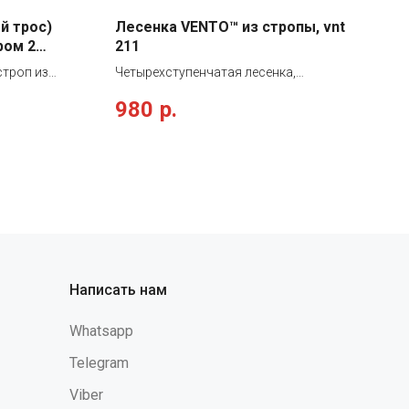
й трос)
Лесенка VENTO™ из стропы, vnt
ром 2
211
строп из
Четырехступенчатая лесенка,
ВХ оболочке
предназначенная для передвижения при
980
р.
ми
помощи ИТО. Ступени лесенки усилены,
м
что делает их более удобными.
п не может
Прикрепляется к крюку при помощи
е страховки
карабина или крюка fi-fi. Подходит для
ько со
тренировок в зале и на природе.
очно-
Обладает высокими износостойкими
азначение:
качествами. «Не подлежит
чего при
обязательному подтверждению
а: 1,9 м +-
соответствия» Масса, г: 156 Материал
ина): 25 мм2
изготовления: Полиамид
Написать нам
 нагрузка: не
ТС 019/2011,
Whatsapp
 ЕН 355-
Telegram
Viber