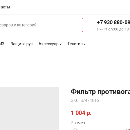
такты
+7 930 880-0
Пн-Пт с 9:00 до 18:
ИЗ
Защита рук
Аксессуары
Текстиль
Фильтр противог
SKU:
87474816
1 004
р.
Размер