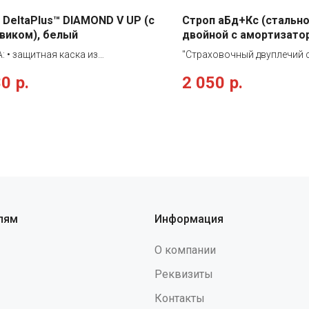
 DeltaPlus™ DIAMOND V UP (с
Строп аБд+Кс (стально
виком), белый
двойной с амортизато
монт.+1 соед.кар. 1,5м
: • защитная каска из
"Страховочный двуплечий 
ластика АБС в виде бейсболки с
металлического троса в П
80
р.
2 050
р.
ком • внутренняя оснастка из
с амортизатором, больши
ида: 3 текстильных ремня с 8
монтажными и стандартны
и крепления • комплектуется 4-х
карабином. Отдельно стро
ным подбородочным ремнем •
использоваться в качеств
питывающая вставка на лобовой
при падении с высоты, тол
оголовья • карманы для
страховочной или страхов
ния очков, наушников, щитков •
удерживающей привязью. Н
руется по обхвату головы от 53
для останова падения рабо
см при помощи инновационной
срыве с высоты. Длина строп
ы затяжения ROTOR® • две
50 мм Раскрытие (зев караб
лям
Информация
жных позиции размещения на
шт., 13мм1 шт. Статическая
: высокая и низкая • защита
менее 15 кН (1500 кгс) ТР 
О компании
 бокового сжатия • стойкость к
ГОСТ Р ЕН 358-2008, ГОСТ Р
м расплавленного металла •
2008"
Реквизиты
 против случайного
Контакты
временного контакта с