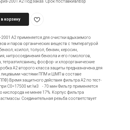
риз-2001 А2 Под заказ. Срок поставки&nbsp
 в корзину
-2001 A2 применяется для очистки вдыхаемого
газов и паров органических веществ с температурой
бензол, ксилол, толуол, бензин, керосин,
я, нитросоединения бензола и его гомологов,
н, тетраэтилсвинец, фосфор- и хлорорганические
обка A2 второго класса защиты предназначена для
с лицевыми частями ППМ и ШМП в составе
ПФ) Время защитного действия фильтра A2 по тест-
 при С0=17500 мг/м3 - 70 мин Фильтр применяется
о кислорода не менее 17%. Корпус фильтра
ластмассы. Соединительная резьба соответствует