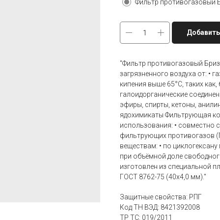
Фильтр противогазовый Б
Добавить
"Фильтр противогазовый Бриз
загрязненного воздуха от: • 
кипения выше 65°С, таких как, 
галоидорганические соединени
эфиры, спирты, кетоны, анили
ядохимикаты Фильтрующая кор
использования: • совместно 
фильтрующих противогазов (П
веществам: • по циклогексану
при объёмной доле свободног
изготовлен из специальной п
ГОСТ 8762-75 (40х4,0 мм)."
Защитные свойства: РПГ
Код ТН ВЭД: 8421392008
ТР ТС: 019/2011