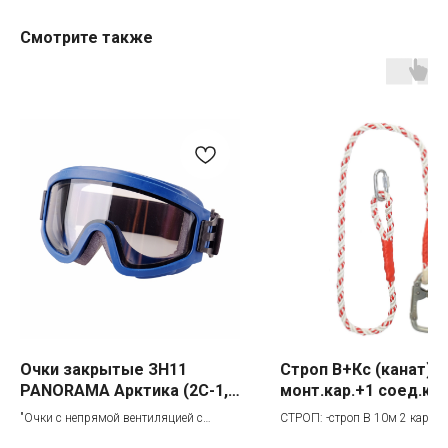
Смотрите также
Категории товаров
Покупателям
Спецодежда
Оплата
Спецобувь
Доставка
СИЗ
Акции
Защита рук
Новинки
Текстиль
Оптовикам
Аксессуары
Помощь с выбором
Написать нам
Информация
Whatsapp
О компании
Реквизиты
Telegram
Очки закрытые ЗН11
Строп В+Кс (канат) 1
Контакты
Viber
PANORAMA Арктика (2С-1,2
монт.кар.+1 соед.кар
Конфиденциальность
Онлайн чат
РС) арт. 211837
"Очки с непрямой вентиляцией с
СТРОП: -строп В 10м 2 кар -
двойным панорамным защитным
полиамидный канатом в оплет
По вопросам