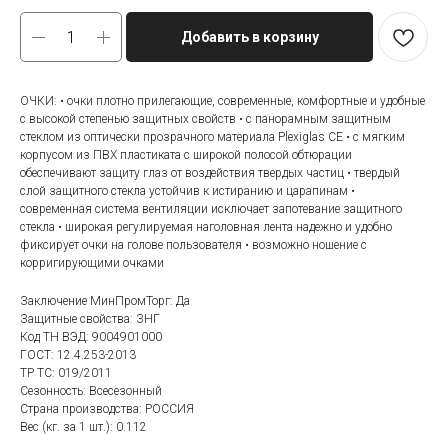
Добавить в корзину
ОЧКИ: • очки плотно прилегающие, современные, комфортные и удобные
с высокой степенью защитных свойств • с панорамным защитным
стеклом из оптически прозрачного материала Plexiglas CE • с мягким
корпусом из ПВХ пластиката с широкой полосой обтюрации
обеспечивают защиту глаз от воздействия твердых частиц • твердый
слой защитного стекла устойчив к истиранию и царапинам •
современная система вентиляции исключает запотевание защитного
стекла • широкая регулируемая наголовная лента надежно и удобно
фиксирует очки на голове пользователя • возможно ношение с
корригирующими очками
Заключение МинПромТорг: Да
Защитные свойства: ЗНГ
Код ТН ВЭД: 9004901000
ГОСТ: 12.4.253-2013
ТР ТС: 019/2011
Сезонность: Всесезонный
Страна производства: РОССИЯ
Вес (кг. за 1 шт.): 0.112