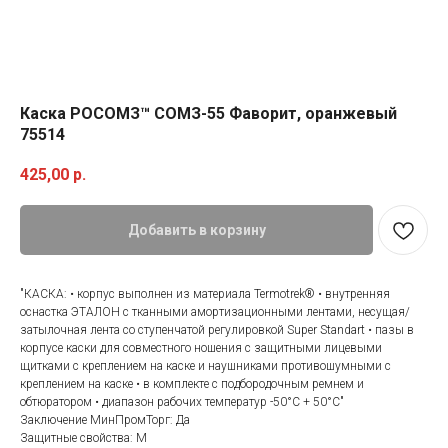
Каска РОСОМЗ™ СОМЗ-55 Фаворит, оранжевый
75514
425,00
р.
Добавить в корзину
"КАСКА: • корпус выполнен из материала Termotrek® • внутренняя
оснастка ЭТАЛОН с тканными амортизационными лентами, несущая/
затылочная лента со ступенчатой регулировкой Super Standart • пазы в
корпусе каски для совместного ношения с защитными лицевыми
щитками с креплением на каске и наушниками противошумными с
креплением на каске • в комплекте с подбородочным ремнем и
обтюратором • диапазон рабочих температур -50°C + 50°C"
Заключение МинПромТорг: Да
Категории товаров
Покупателям
Защитные свойства: М