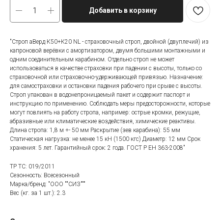
Добавить в корзину
"Строп аВерд К50+К20 NL - страховочный строп, двойной (двуплечий) из
капроновой верёвки с амортизатором, двумя большими монтажными и
одним соединительным карабином. Отдельно строп не может
использоваться в качестве страховки при падении с высоты, только со
страховочной или страховочно-удерживающей привязью. Назначение:
для самостраховки и остановки падения рабочего при срыве с высоты.
Строп упакован в водонепроницаемый пакет и содержит паспорт и
инструкцию по применению. Соблюдать меры предосторожности, которые
могут повлиять на работу стропа, например: острые кромки, режущие,
абразивные или климатические воздействия, химические реактивы.
Длина стропа: 1,8 м +- 50 мм Раскрытие (зев карабина): 55 мм
Статическая нагрузка: не менее 15 кН (1500 кгс) Диаметр: 12 мм Срок
хранения: 5 лет. Гарантийный срок: 2 года. ГОСТ Р ЕН 363-2008"
ТР ТС: 019/2011
Сезонность: Всесезонный
Марка/бренд: "ООО ""СИЗ"""
Вес (кг. за 1 шт.): 2.3