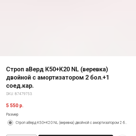
Строп аВерд К50+К20 NL (веревка)
двойной с амортизатором 2 бол.+1
соед.кар.
SKU:
87479753
5 550
р.
Размер
Строп аВерд К50+К20 NL (веревка) двойной с амортизатором 2 бол.+1 соед.кар. Под заказ. Срок поставки&nbsp