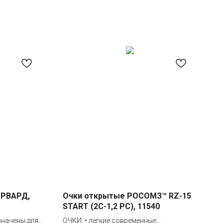
ОРВАРД,
Очки открытые РОСОМЗ™ RZ-15
START (2С-1,2 PС), 11540
значены для
ОЧКИ: • легкие современные