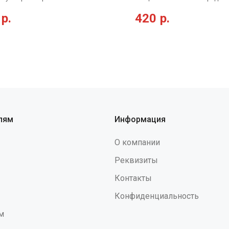
сального применения со
защиты головы от ударов о
р.
420
р.
ческими защитными стеклами из
неподвижные предметы, в р
рбоната серого цвета с
которых возможны травмы
тойким двусторонним твердым и
поверхностные повреждени
отевающим покрытием, не
так-же от метеорологичес
щим свои свойства при
факторов. Защитные каске
лжительном использовании •
сочетают в себе легкость, 
ая защита глаз от
прочность, комфорт и защи
скоростных летящих частиц с
поэтому являются универ
нергетическим ударом, абразива,
средством индивидуальной
учения, устойчивы к химическим
Защитные каскетки не обе
лям
Информация
вам, растворам кислот и
защиту от воздействия па
й • мягкий съёмный носоупор
перемещаемых или спускае
О компании
чивают плотное прилегание в
е всего рабочего дня •
Реквизиты
ительно могут комплектоваться
Контакты
тором (артикул 00807)"
Конфиденциальность
м