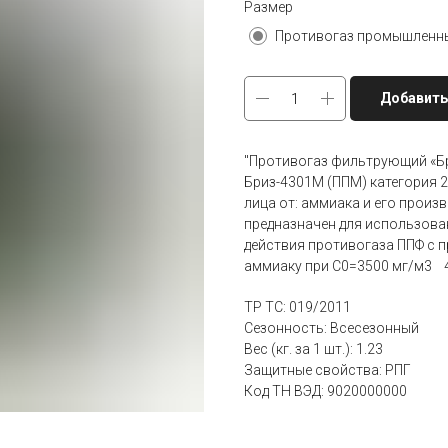
Размер
Добавить
"Противогаз фильтрующий «Бр
Бриз-4301М (ППМ) категория 2
лица от: аммиака и его прои
предназначен для использова
действия противогаза ППФ с 
аммиаку при С0=3500 мг/м3 4
ТР ТС: 019/2011
Сезонность: Всесезонный
Вес (кг. за 1 шт.): 1.23
Защитные свойства: РПГ
Код ТН ВЭД: 9020000000