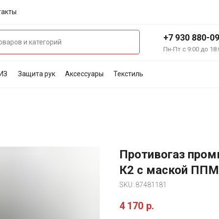
такты
+7 930 880-0
Пн-Пт с 9:00 до 18:
ИЗ
Защита рук
Аксессуары
Текстиль
Противогаз пром
К2 с маской ППМ
SKU:
87481181
4 170
р.