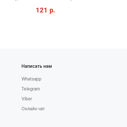
 твердые
универсальные очки с увеличенным
121
р.
езультате
обзором, плотно прилегающие к лицу •
 или иные
защитное стекло из оптически
я головы. А
прозрачного ударопрочного
кий
поликарбоната • устойчивы к
тки
химическим веществам, растворам
удобство,
кислот и щелочей • широкие заушники
ту головы,
обеспечивают надежную боковую
сальным
защиту
 защиты.
спечивают
Написать нам
дающих,
мых грузов.
Whatsapp
Telegram
Viber
Онлайн чат