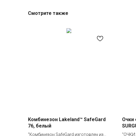
Смотрите также
Комбинезон Lakeland™ SafeGard
Очки
76, белый
SURGU
18855
"Комбинезон SafeGard изготовлен из
"ОЧКИ: