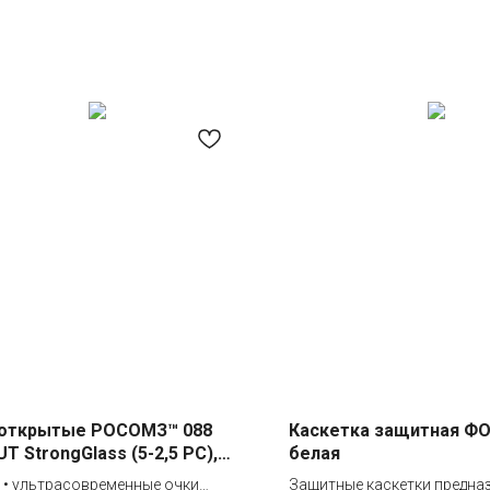
 открытые РОСОМЗ™ 088
Каскетка защитная Ф
T StrongGlass (5-2,5 PС),
белая
-5
 • ультрасовременные очки
Защитные каскетки предна