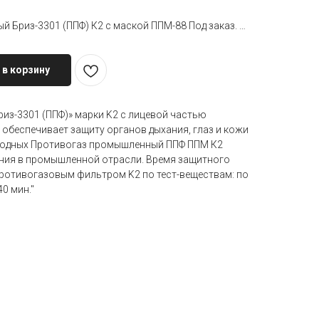
Противогаз промышленный Бриз-3301 (ППФ) К2 с маской ППМ-88 Под заказ. Срок поставки&nbsp
 в корзину
из-3301 (ППФ)» марки K2 с лицевой частью
 обеспечивает защиту органов дыхания, глаз и кожи
зводных Противогаз промышленный ППФ ППМ К2
ния в промышленной отрасли. Время защитного
противогазовым фильтром K2 по тест-веществам: по
0 мин."