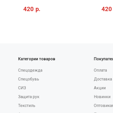
четырехслойного полипропилена
универ
420
р.
420
SMMS. Это обеспечивает более
сфери
высокую защиту чем костюмы из
полика
трехслойного SMS. Непревзойденная
водос
воздухопроницаемость материала
незап
позволит с комфортом работать даже в
теряю
жарких помещениях. Преимущества:
продо
Очень гибкий, мягкий, дышащий
надежн
материал для максимального комфорта
высоко
Антистатическая обработка Прочная и
низкоэ
эластичная ткань устойчивая к
УФ-изл
Категории товаров
Покупате
механическим воздействиям (45 гр./мІ)
вещест
Особая конструкция комбинезона
щелоче
Спецодежда
Оплата
Костюм отвечает требованиям по
обеспе
защите от радиоактивных частиц
течени
Спецобувь
Доставка
Большее чем у аналогов количество
дополн
СИЗ
Акции
слоев материала Фильтрующий слой не
обтюра
пропускает частицы от 1мкм Прочные
Защита рук
Новинки
окантовочные швы Области
применения: Малярные работы Пищевая
Текстиль
Оптовика
промышленность Очистка