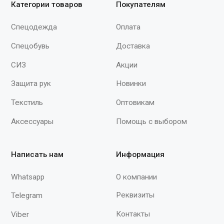
сотрудничества
+7 (930) 880-09-03
spektr620@yandex.ru
Мы принимаем к оплате
Продолжая работу с сайтом, вы даете согласие на использование сайтом
cookies и обработку персональных данных в целях функционирования
сайта, проведения ретаргетинга, статистических исследований,
улучшения сервиса и предоставления релевантной рекламной
информации на основе ваших предпочтений и интересов.
© 2015–2026 ООО «Спектр»
При полном или частичном использовании
материалов с сайта ссылка на источник
обязательна.