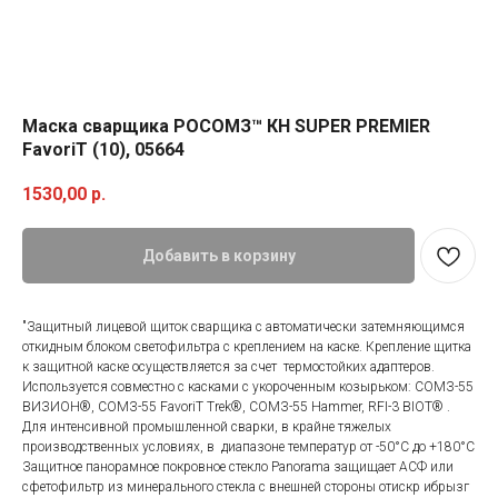
Маска сварщика РОСОМЗ™ КН SUPER PREMIER
FavoriT (10), 05664
1530,00
р.
Добавить в корзину
"Защитный лицевой щиток сварщика с автоматически затемняющимся
откидным блоком светофильтра с креплением на каске. Крепление щитка
к защитной каске осуществляется за счет термостойких адаптеров.
Используется совместно с касками с укороченным козырьком: СОМЗ-55
ВИЗИОН®, СОМЗ-55 FavoriT Trek®, СОМЗ-55 Hammer, RFI-3 BIOT® .
Для интенсивной промышленной сварки, в крайне тяжелых
производственных условиях, в диапазоне температур от -50°С до +180°С
Защитное панорамное покровное стекло Panorama защищает АСФ или
сфетофильтр из минерального стекла с внешней стороны отискр ибрызг