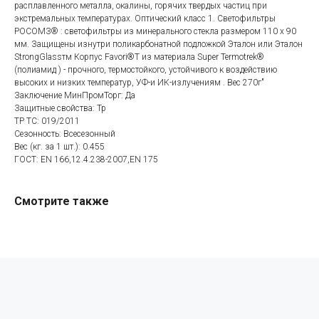
расплавленного металла, окалины, горячих твердых частиц при
экстремальных температурах. Оптический класс 1. Светофильтры
РОСОМЗ® : светофильтры из минерального стекла размером 110 x 90
мм. Защищены изнутри поликарбонатной подложкой Эталон или Эталон
Категории товаров
Покупателям
StrongGlassтм Корпус Favori®T из материала Super Termotrek®
(полиамид ) - прочного, термостойкого, устойчивого к воздействию
Спецодежда
Оплата
высоких и низких температур, УФ-и ИК-излучениям . Вес 270г"
Спецобувь
Доставка
Заключение МинПромТорг: Да
Защитные свойства: Тр
СИЗ
Акции
ТР ТС: 019/2011
Защита рук
Новинки
Сезонность: Всесезонный
Вес (кг. за 1 шт.): 0.455
Текстиль
Оптовикам
ГОСТ: EN 166,12.4.238-2007,EN 175
Аксессуары
Помощь с выбором
Смотрите также
Написать нам
Информация
Whatsapp
О компании
Реквизиты
Telegram
Контакты
Viber
Конфиденциальность
Онлайн чат
По вопросам