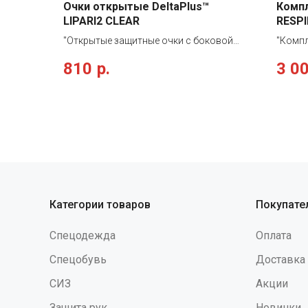
Очки открытые DeltaPlus™
Комп
LIPARI2 CLEAR
RESPI
"Открытые защитные очки с боковой
"Компл
защитой. Материал линз – монолитный
предна
810
р.
3 0
поликарбонат. Оптический класс - 1.
органи
Защита (спереди и сбоку) от летящих
темпер
частиц (45 м/с) и УФ-излучения.
неорга
Механическая устойчивость к
газов,
экстремальным температурам.
класс 
Регулируемые по длине и углу наклона
входит
дужки из нейлона, с плоским
1 шт.;
окончанием. Встроенное переносье.
пара; 
Вес – 34 гр. Линзы - прозрачные
пара; 
ОСОБЕННОСТИ И ПРЕИМУЩЕСТВА :
Расши
Категории товаров
Покупате
Регулируемые по длине и углу наклона
Тип кр
дужки из нейлона и встроенное
Област
Спецодежда
Оплата
переносье из термоэластопласта
распыл
обеспечивают комфортное ношение
ксилол
Спецобувь
Доставка
очков"
(клеи)
СИЗ
Акции
ангидр
метила
Защита рук
Новинки