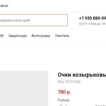
такты
+7 930 880-0
Пн-Пт с 9:00 до 18:
ИЗ
Защита рук
Аксессуары
Текстиль
Очки козырьковы
SKU:
87474286
780
р.
Размер