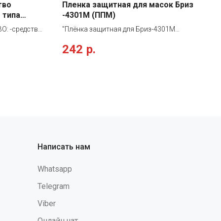
тво
Пленка защитная для масок Бриз
 типа
-4301М (ППМ)
: -средство
"Плёнка защитная для Бриз-4301М
 «НВ-03»
(ППМ) защищает стекло панорамного
242
р.
ки от
вида от: капельножидких веществ
оте
механического воздействия прочих
ищен
повреждений Плёнка для панорамной
лента
маски ППМ предназначена для:
ойства по
комплектования лицевых частей
оматически
Бриз-4301 (ППМ) лицевых частей
и резком
имеющих аналогичную конструкцию
гивания
стекла"
ически
ханизм,
Написать нам
ть
0.5м.
Whatsapp
орпус
рекручивание
Telegram
ия Длина
Viber
Онлайн чат