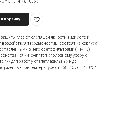
™ ОК3 (4-7), 10353
 в корзину
 защиты глаз от слепящей яркости видимого и
 воздействия твердых частиц -состоят из корпуса,
вставленными в него светофильтрами (П1- П3),
ойства • очки крепятся к головному убору с
 4-7 для работ у сталеплавильных и др.
е доменных при температуре от 1580ºС до 1730ºС"