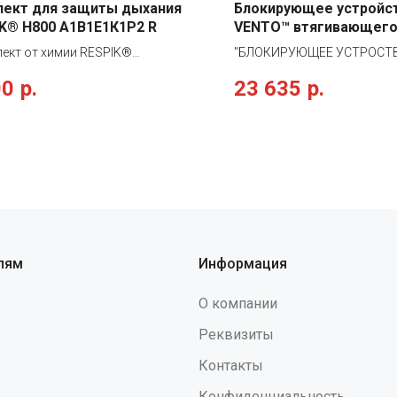
лект для защиты дыхания
Блокирующее устройс
K® H800 А1В1Е1К1P2 R
VENTO™ втягивающего
НВ-03, vpro HB03
ект от химии RESPIK®
"БЛОКИРУЮЩЕЕ УСТРОСТВО
значен для защиты от
защиты втягивающего типа
00
р.
23 635
р.
ческих газов и паров с
предназначено для страхов
атурой кипения выше 65 °С,
падения при работе на выс
нических газов и паров, кислых
-механизм устройства защ
 аммиака и его производных,
металлическим корпусом -
защиты АВЕК1P2 R. В комплект
свободно выдается из устр
: Полумаска RESPIK® серии 800 -
мере необходимости и авт
 Фильтр RESPIK® R59 ABEK1 - 1
наматывается обратно -пр
Предфильтр RESPIK® R25 P2 R - 1
увеличении скорости вытя
Держатель RESPIK® R1 - 1 пара.
ленты (при срыве) автомат
фровка маркировки фильтров:
срабатывает тормозной ме
лям
Информация
епления фильтров: байонетный
прекращающий падение -пу
ь применения: покраска
торможения не превышает 
О компании
ением, растворители (толуол,
-встроенный в защитный к
), смолы, лакокраски, адгезивы
вертлюг предотвращает пе
Реквизиты
, хлор, циановодород, сернистый
ленты в ходе использован
Контакты
ид, сероводород, аммиак,
ленты - 3,5 м."
мин. Работы по дезинфекции и
Конфиденциальность