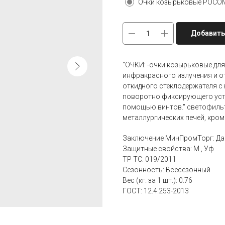
Очки козырьковые РОСОМЗ
Добавить
"ОЧКИ: -очки козырьковые для
инфракрасного излучения и от
откидного стеклодержателя с 
поворотно фиксирующего устр
помощью винтов." светофильтр
металлургических печей, кром
Заключение МинПромТорг: Да
Защитные свойства: М , Уф
ТР ТС: 019/2011
Сезонность: Всесезонный
Вес (кг. за 1 шт.): 0.76
ГОСТ: 12.4.253-2013