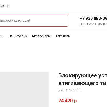
такты
+7 930 880-0
Пн-Пт с 9:00 до 18:
ИЗ
Защита рук
Аксессуары
Текстиль
Блокирующее уст
втягивающего ти
SKU:
87477295
24 420
р.