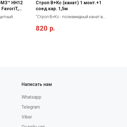
ОМЗ™ НН12
Строп В+Кс (канат) 1 монт.+1
FavoriT,
соед.кар. 1,5м
ащитный
"Строп В+Кс - полиамидный канат в
еханических
оплетке 1,5 м с монтажным и
820
р.
щего
соединительным карабином Отдельно
ия, яркий
строп не может использоваться как
го металла и
средство, защищающее от падения с
oriT из
высоты, только с удерживающей или
Полиамид;
страховочно-удерживающей привязью.
D с плавной
Назначение: для удержания от падения с
ратор;
высоты, позиционирования,
е покровное
ограничения и безопасного
карбоната.
перемещения на высоте. Строп
ьтр с
упакован в водонепроницаемый пакет и
Написать нам
ности
содержит паспорт и инструкцию по
рости
применению. Соблюдать меры
Whatsapp
топередача;
предосторожности, которые могут
ационного
повлиять на работу стропа, например:
Telegram
вительности,
острые кромки, режущие, абразивные
Viber
апазон
или климатические воздействия,
9-13 в
химические реактивы. Длина стропа:
Онлайн чат