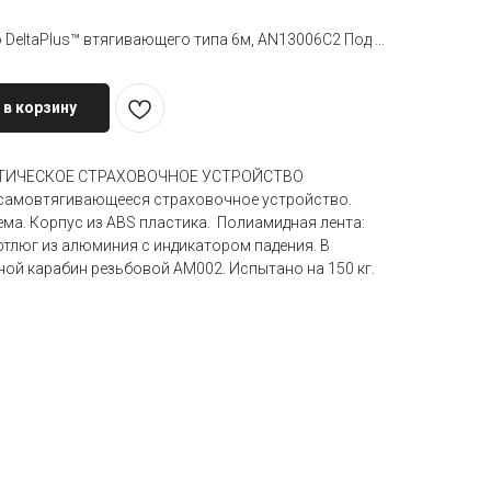
Блокирующее устройство DeltaPlus™ втягивающего типа 6м, AN13006C2 Под заказ. Срок поставки&nbsp
 в корзину
АТИЧЕСКОЕ СТРАХОВОЧНОЕ УСТРОЙСТВО
самовтягивающееся страховочное устройство.
ма. Корпус из ABS пластика. Полиамидная лента:
ертлюг из алюминия с индикатором падения. В
ой карабин резьбовой АМ002. Испытано на 150 кг.