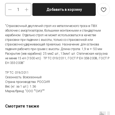
Добавить в корзину
"Страховочный двуплечий строп из металлического троса в ПВХ
оболочке с амортизатором, большими монтажными и стандартным
карабином. Отдельно строп не может использоваться в качестве
страховки при падении с высоты, только со страховочной или
страховочно-удерживающей привязью. Назначение: для останова
падения рабочего при срыве с высоты. Длина стропа: 1,9 м +- 50 мм
Раскрытие (зев карабина): 25 мм2 шт., 13мм1 шт. Статическая нагрузка:
не менее 15 кН (1500 кгс) ТР ТС 019/2011, ГОСТ Р ЕН 358-2008, ГОСТ Р
ЕН 355-2008"
ТР ТС: 019/2011
Сезонность: Всесезонный
Страна производства: РОССИЯ
Вес (кг. за 1 шт.): 1.36
Марка/бренд: "ООО ""СИЗ"""
Смотрите также