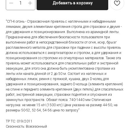
Добавить в корзину
"СП-4 огонь - Страховочная привязь с наплечными и набедренными
лямками, двумя элементами крепления стропа для страховки и двумя -
для удержания и позиционирования. Выполнена из арамидной ленты.
Предназначена для обеспечения безопасности пользователя при
выполнении работ в непосредственной близости от огня, искр, брызг
расплавленного металла для страховки при падении с высоты привязь
должна использоваться с амортизатором и стропом, а для удержания и
позиционирования со стропоми из огнеупорных материалов. Также эта
привязь может использоваться для спасательных работ и экстренной
эвакуации, для этого она должна быть укомплектована стропами из
ленты или каната длиной от 2 до 50 м. Состоит из наплечных и
набедренных лямок, ремня с пряжкой, кушака, двух D-колец для
удержания и позиционирования, заднего D-кольца (элемента крепления)
на спине и переднего элемента крепления (двух петель) для спасательных
работ, экстренной эвакуации, страховки поднятия и опускания из
замкнутых пространств. Обхват пояса: 740-1440 мм Статическая
нагрузка: не менее 15 кН (1500 кгс) Цена указана на размер 44-50, на
размеры 50-52, 52-54, 54-56 цена по запросу"
ТР ТС: 019/2011
Сезонность: Всесезонный