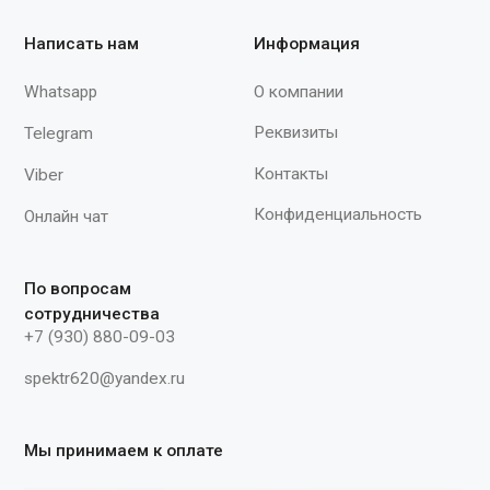
козырька: укороченный Амортизатор:
тканевый Материал корпуса: HDPE
(полиэтилен низкого давления)
Наличие вентиляционных отверстий:
есть"