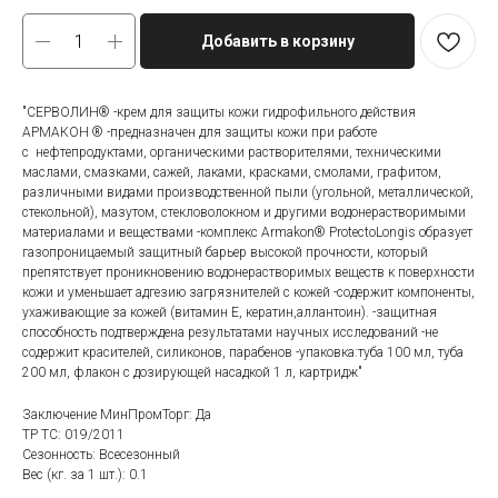
Добавить в корзину
"СЕРВОЛИН® -крем для защиты кожи гидрофильного действия
АРМАКОН ® -предназначен для защиты кожи при работе
с нефтепродуктами, органическими растворителями, техническими
маслами, смазками, сажей, лаками, красками, смолами, графитом,
различными видами производственной пыли (угольной, металлической,
стекольной), мазутом, стекловолокном и другими водонерастворимыми
материалами и веществами -комплекс Armakon® ProtectoLongis образует
газопроницаемый защитный барьер высокой прочности, который
препятствует проникновению водонерастворимых веществ к поверхности
кожи и уменьшает адгезию загрязнителей с кожей -содержит компоненты,
ухаживающие за кожей (витамин Е, кератин,аллантоин). -защитная
способность подтверждена результатами научных исследований -не
содержит красителей, силиконов, парабенов -упаковка:туба 100 мл, туба
200 мл, флакон с дозирующей насадкой 1 л, картридж"
Заключение МинПромТорг: Да
ТР ТС: 019/2011
Сезонность: Всесезонный
Вес (кг. за 1 шт.): 0.1