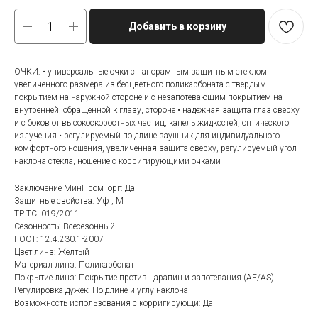
Добавить в корзину
ОЧКИ: • универсальные очки с панорамным защитным стеклом
увеличенного размера из бесцветного поликарбоната с твердым
покрытием на наружной стороне и с незапотевающим покрытием на
внутренней, обращенной к глазу, стороне • надежная защита глаз сверху
и с боков от высокоскоростных частиц, капель жидкостей, оптического
излучения • регулируемый по длине заушник для индивидуального
комфортного ношения, увеличенная защита сверху, регулируемый угол
наклона стекла, ношение с корригирующими очками
Заключение МинПромТорг: Да
Защитные свойства: Уф , М
ТР ТС: 019/2011
Сезонность: Всесезонный
ГОСТ: 12.4.230.1-2007
Цвет линз: Желтый
Материал линз: Поликарбонат
Покрытие линз: Покрытие против царапин и запотевания (AF/AS)
Регулировка дужек: По длине и углу наклона
Возможность использования с корригирующи: Да