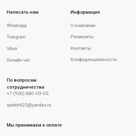
Противоскользящее покрытие
при использовании в зимних
условиях. Максимальная наг
567): 4 кН. Допустимая масса
пользователя со всем оборуд
снаряжением, одеждой (ГОСТ
12841-2014): 150 кг. Внимани
устройство не является средс
страховки и требует создания
страховочной системы. Харак
Масса, г.: 235"