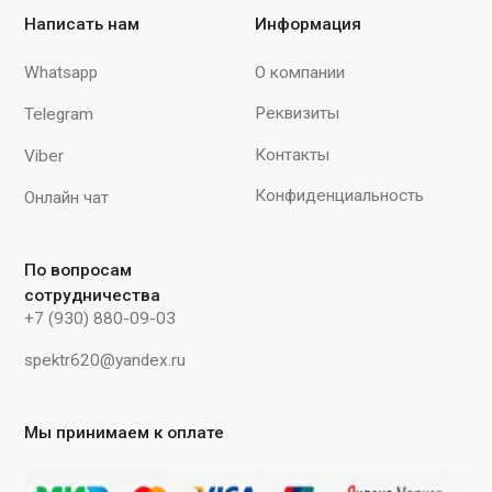
рулонный, не менее 1 × 250 с
19. Вата нестерильная, 50 г 
20. Сульфацил-натрия раств
1 мл №2 тюбик-капел ьница и
флакон-капельница 1 уп.
21. Перекиси водорода раств
мл 1 фл. 22. Нитроглицерин
0,5 мг №20 или табл. 0,5 мг
уп. 23. Валидол, табл. 60 мг
№10 2 уп. 24. Аммиака рас
10%, 10 мл или 40 мл 1 фл.
25. Уголь активированный, т
мг №10 3 уп. 26. Фестал, д
№10 1 уп. 27. Ренни, табл
уп. 28. Корвалол, 15 мл 1 
29. Стаканчик для приема
лекарств 1 шт. 30. Ножниц
31. Термометр медицинский
32. Перчатки нестерильные