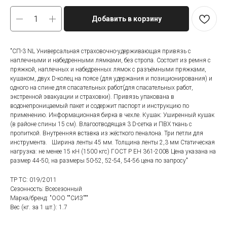
Добавить в корзину
"СП-3 NL Универсальная страховочно-удерживающая привязь с
наплечными и набедренными лямками, без стропа. Состоит из ремня с
пряжкой, наплечных и набедренных лямок с разъёмными пряжками,
кушаком, двух D-колец на поясе (для удержания и позиционирования) и
одного на спине для спасательных работ(для спасательных работ,
экстренной эвакуации и страховки). Привязь упакована в
водонепроницаемый пакет и содержит паспорт и инструкцию по
применению. Информационная бирка в чехле. Кушак: Уширенный кушак
(в районе спины 15 см). Влагоотводящая 3 D-сетка и ПВХ ткань с
пропиткой. Внутренняя вставка из жёсткого пеналона. Три петли для
инструмента. Ширина ленты 45 мм. Толщина ленты 2,3 мм Статическая
нагрузка: не менее 15 кН (1500 кгс) ГОСТ Р ЕН 361-2008 Цена указана на
размер 44-50, на размеры 50-52, 52-54, 54-56 цена по запросу"
ТР ТС: 019/2011
Сезонность: Всесезонный
Марка/бренд: "ООО ""СИЗ"""
Вес (кг. за 1 шт.): 1.7