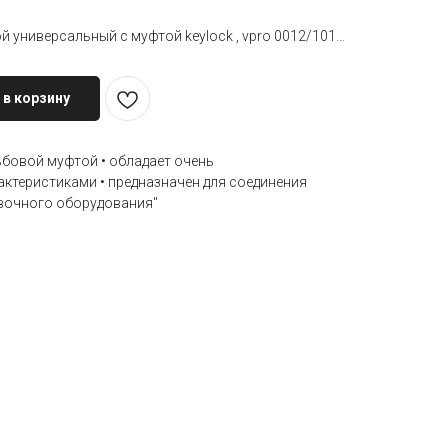
Карабин VENTO™ Стальной универсальный с муфтой keylock , vpro 0012/1012 Под заказ. Срок поставки&nbsp
 в корзину
ьбовой муфтой • обладает очень
теристиками • предназначен для соединения
вочного оборудования"