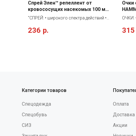
Спрей Элен™ репеллент от
Очки
кровососущих насекомых 100 мл,
HAMME
арт.1003
15562
"СПРЕЙ: • широкого спектра действий •
ОЧКИ: 
предназначен для защиты людей от
универ
236
р.
315
нападения кровососущих насекомых
обзоро
(иксодовых клещей ,комаров, мокрецов,
защитн
москитов, мошек, слепней, блох, и др.) •
серого
относится к высшей категории
покрыт
эффективности Свойства: Благодаря
покрыт
сбалансированному составу:
устойч
действующего вещества ДЭТА 30% и
раство
масла пихты, спрей эффективно и
предна
надолго защищает от укусов
высоко
кровососущих насекомых. Масло
излуче
Категории товаров
Покупате
авокадо и экстракт ромашки обладают
помеще
ранозаживляющими, антигрибковыми,
очки с
Спецодежда
Оплата
антивирусными и бактерицидными
вставк
свойствами. Спрей легко наносится, не
Evopre
Спецобувь
Доставка
оставляет следов на одежде. Действует
за сче
СИЗ
Акции
более 4(четырех) часов. При нанесении
сверху
на одежду: от насекомых – до 30 суток;
Защита рук
Новинки