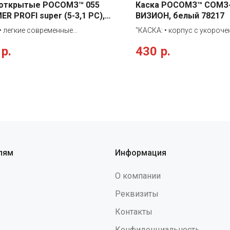
 открытые РОСОМЗ™ 055
Каска РОСОМЗ™ СОМЗ
R PROFI super (5-3,1 PC),
ВИЗИОН, белый 78217
• легкие современные
"КАСКА: • корпус с укороч
сальные очки с увеличенным
козырьком выполнен из ма
р.
430
р.
м, плотно прилегающие к лицу •
Termotrek® • внутренняя о
ое стекло из РС super темно-
ЭТАЛОН с тканными
 цвета с незапотевающим
амортизационными лентам
ием изнутри и твердым
затылочная лента со ступ
ием снаружи • защитное стекло
регулировкой Super Standart
иво к химическим веществам,
корпусе каски для совмест
рам кислот и щелочей •
ношения с защитными лиц
значены для защиты глаз от
щитками с креплением на к
скоростных частиц, УФ-
наушниками противошумн
ния в производственных
креплением на каске • в ко
лям
Информация
ниях и на открытых площадках •
подбородочным ремнем и
 мягким носоупором и с мягкими
обтюратором • диапазон р
О компании
ами на заушнике из материала
температур -50°C + 50°C"
ne, увеличенная боковая защита
Реквизиты
т панорамного стекла, защита
Контакты
Конфиденциальность