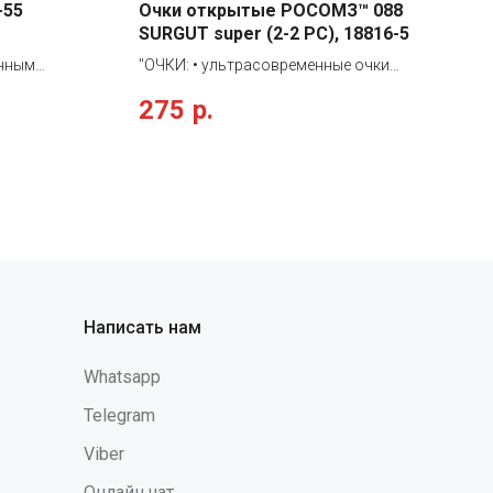
-55
Очки открытые РОСОМЗ™ 088
SURGUT super (2-2 PС), 18816-5
енным
"ОЧКИ: • ультрасовременные очки
териала
универсального применения со
275
р.
снастка
сферическими защитными стеклами из
поликарбоната оранжевого цвета с
и, несущая/
твердым покрытием на наружной
енчатой
стороне и с незапотевающим
 • пазы в
покрытием на внутренней, обращенной
ного
к глазу, стороне • надежная защита глаз
евыми
от высокоскоростных летящих частиц
аске и
с низкоэнергетическим ударом,
ыми с
абразива, УФ-излучения, устойчивы к
мплекте с
химическим веществам, растворам
Написать нам
кислот и щелочей • мягкий съёмный
абочих
носоупор обеспечивают плотное
Whatsapp
прилегание в течение всего рабочего
дня • дополнительно могут
Telegram
комплектоваться обтюратором
Viber
(артикул 00807)"
Онлайн чат