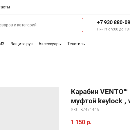
такты
+7 930 880-0
Пн-Пт с 9:00 до 18:
ИЗ
Защита рук
Аксессуары
Текстиль
Карабин VENTO™ 
муфтой keylock ,
SKU:
87471446
1 150
р.