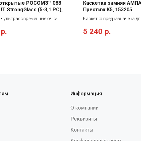
 открытые РОСОМЗ™ 088
Каскетка зимняя АМП
T StrongGlass (5-3,1 PС),
Престиж К5, 153205
-5
 • ультрасовременные очки
Каскетка предназначена д
сального применения со
головы от сильных ударов 
р.
5 240
р.
ческими защитными стеклами из
твердые и неподвижные пр
рбоната темно-серого цвета с
Используется в зимний пер
тойким двусторонним твердым и
обеспечивает защиту от ни
отевающим покрытием, не
температур, оснащена доп
щим свои свойства при
внутренней вставкой из ПН
лжительном использовании •
для работ в условиях пон
ая защита глаз от
температур. На боковых ча
скоростных летящих частиц с
расположены складные шо
нергетическим ударом, абразива,
звукопроводящими вставк
учения, устойчивы к химическим
защищающие от ветра. Кас
лям
Информация
вам, растворам кислот и
съемную пелерину на засте
й • мягкий съёмный носоупор
молнии, которая может бы
О компании
чивают плотное прилегание в
и закреплена на задней час
е всего рабочего дня •
головного убора при помо
Реквизиты
ительно могут комплектоваться
на ленте «контакт». Каскетк
Контакты
тором (артикул 00807)"
обеспечивает защиту от в
падающих или брошенных п
Конфиденциальность