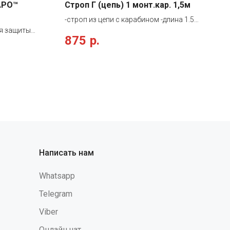
АРО™
Строп Г (цепь) 1 монт.кар. 1,5м
-строп из цепи с карабином -длина 1.5м
ля защиты
-зев карабина 14мм
875
р.
и порезов о
едметы.
иод,
зких
олнительной
Д. Подходит
иженных
стях
ры со
ами,
кетка имеет
Написать нам
жке -
ть свернута
Whatsapp
ти
щи застежки
Telegram
а НЕ
Viber
оздействий
редметов, а
Онлайн чат