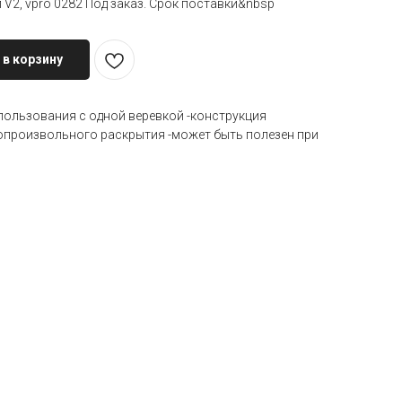
2, vpro 0282 Под заказ. Срок поставки&nbsp
 в корзину
пользования с одной веревкой -конструкция
произвольного раскрытия -может быть полезен при