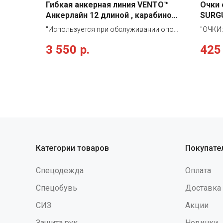
Гибкая анкерная линия VENTO™
Очки
Анкерлайн 12 длиной , карабином
SURGU
vnt 091 10
18827
"Используется при обслуживании опор
"ОЧКИ:
ЛЭП, телекоммуникационных мачт,
универ
3 550
р.
425
сложных металлоконструкций.
сфери
Применяется в сочетании с СИЗ
полика
ползункового типа для обеспечения
водос
безопасности передвижения вдоль
незап
вертикальной или наклонной
теряю
плоскости. Концы гибкой анкерной
продо
линии зашиты в петли с пластиковыми
надежн
коушами. В конструкцию включен
высоко
карабин «Стальной Монтажный».
низкоэ
Характеристики каната: диаметр — 11,8
УФ-изл
Категории товаров
Покупате
мм, масса — 86,0 г/м, коэф. растяжения
вещест
— 1,0 %, усадка — 0,8 %"
щелоче
Спецодежда
Оплата
обеспе
течени
Спецобувь
Доставка
дополн
СИЗ
Акции
обтюра
Защита рук
Новинки