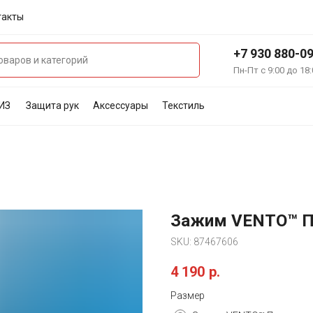
такты
+7 930 880-0
Пн-Пт с 9:00 до 18:
ИЗ
Защита рук
Аксессуары
Текстиль
Зажим VENTO™ Пр
SKU:
87467606
4 190
р.
Размер