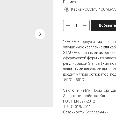
Размер
Каска РОСОМЗ™ СОМЗ-55
Добавить
"КАСКА: • корпус из материал
улучшенное крепление для каб
ЭТАЛОН с тканными амортиза
сферической формы из эласти
регулировкой Standart • имею
защитными лицевыми щитками
входит мягкий обтюратор, по
-50°C + 50°C"
Заключение МинПромТорг: Да
Защитные свойства: Кш
ГОСТ: EN 397-2012
ТР ТС: 019/2011
Сезонность: Всесезонный