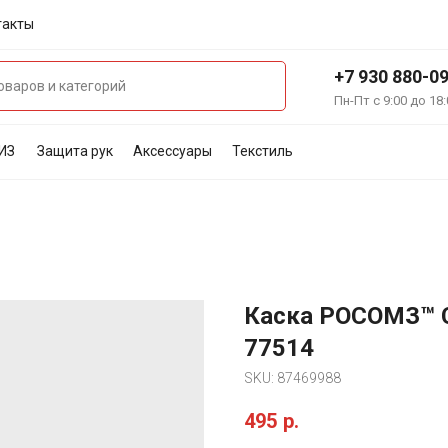
такты
+7 930 880-0
Пн-Пт с 9:00 до 18:
ИЗ
Защита рук
Аксессуары
Текстиль
Каска РОСОМЗ™ 
77514
SKU:
87469988
495
р.