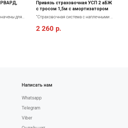
ОРВАРД,
Привязь страховочная УСП 2 аБЖ
с тросом 1,5м с амортизатором
значены для
"Страховочная система с наплечными и
 твердые
набедренными лямками со стропом из
2 260
р.
езультате
металлического троса в ПВХ оболочке
 или иные
с амортизатором. Данная система
я головы. А
является принадлежностью личного
кий
снаряжения, используется в качестве
тки
страховки рабочего на высоте в
удобство,
процессе производства строительных,
ту головы,
монтажных, ремонтных и
сальным
восстановительных работ. Применение:
 защиты.
для останова падения работающего
спечивают
при срыве с высоты. Состоит из
Написать нам
дающих,
привязи ремня с пряжкой, наплечных и
мых грузов.
набедренных лямок, кушака, двух D-
Whatsapp
колец на поясе (для удержания и
позиционирования) и одного на спине и
Telegram
страховочного стропа из
Viber
металлического троса в ПВХ оболочке
с амортизатором. Привязь упакована в
Онлайн чат