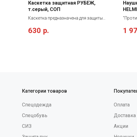
Каскетка защитная РУБЕЖ,
Наушн
т.серый, СОП
HELME
каску
Каскетка предназначена для защиты
"Прот
головы от сильных ударов и порезов о
крепле
630
р.
1 9
твердые и неподвижные предметы.
высоте
Материал: верх - х/б, вставка -
до 30 
полиэтилен низкого давления. Каскетка
ABS -п
оснащена мягким амортизатором из
Подуше
пенополиуретана, дублированного
пенома
трикотажем. Верхняя часть каскетки
средне
имеет 4 вентиляционных отверстия
высоко
Снижен
шума (
низкоч
Категории товаров
Покупате
Данные
испол
Спецодежда
Оплата
DeltaP
GRANIT
Спецобувь
Доставка
крепле
СИЗ
Акции
Защита рук
Новинки