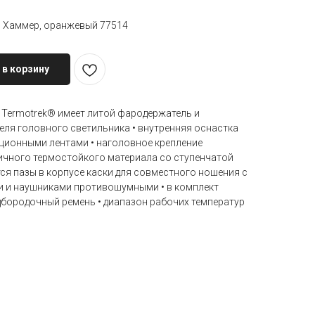
 Хаммер, оранжевый 77514
 в корзину
а Termotrek® имеет литой фародержатель и
еля головного светильника • внутренняя оснастка
ционными лентами • наголовное крепление
чного термостойкого материала со ступенчатой
тся пазы в корпусе каски для совместного ношения с
 и наушниками противошумными • в комплект
дбородочный ремень • диапазон рабочих температур