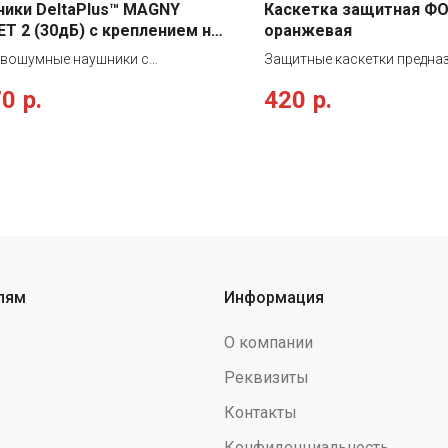
ики DeltaPlus™ MAGNY
Каскетка защитная Ф
T 2 (30дБ) с креплением на
оранжевая
ивошумные наушники c
Защитные каскетки предна
нием на каску, регулируемые по
защиты головы от ударов о
70
р.
420
р.
. Акустическая эффективность
неподвижные предметы, в р
дБ. Чашечки и крепления к каске из
которых возможны травмы
ластика, дужки - металлические.
поверхностные повреждени
чки из синтетического
так-же от метеорологичес
териала. Снижение уровня шума
факторов. Защитные каске
е (SNR) на 30 дБ Снижение уровня
сочетают в себе легкость, 
частотного шума (H) на 32 дБ
прочность, комфорт и защи
ие уровня среднечастотного
поэтому являются универ
M) на 28 дБ Снижение уровня
средством индивидуальной
астотного шума (L) на 22 дБ
Защитные каскетки не обе
лям
Информация
 наушники подходят для
защиту от воздействия па
ьзования с защитными касками
перемещаемых или спускае
О компании
lus серии ZIRCON, QUARTZ,
E, BASEBALL DIAMOND и
Реквизиты
нием для щитков VISOR HOLDER"
Контакты
Конфиденциальность