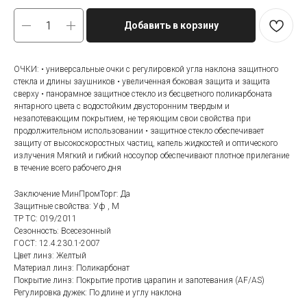
Добавить в корзину
ОЧКИ: • универсальные очки с регулировкой угла наклона защитного
стекла и длины заушников • увеличенная боковая защита и защита
сверху • панорамное защитное стекло из бесцветного поликарбоната
янтарного цвета с водостойким двусторонним твердым и
незапотевающим покрытием, не теряющим свои свойства при
продолжительном использовании • защитное стекло обеспечивает
защиту от высокоскоростных частиц, капель жидкостей и оптического
излучения Мягкий и гибкий носоупор обеспечивают плотное прилегание
в течение всего рабочего дня
Заключение МинПромТорг: Да
Защитные свойства: Уф , М
ТР ТС: 019/2011
Сезонность: Всесезонный
ГОСТ: 12.4.230.1-2007
Цвет линз: Желтый
Материал линз: Поликарбонат
Покрытие линз: Покрытие против царапин и запотевания (AF/AS)
Регулировка дужек: По длине и углу наклона