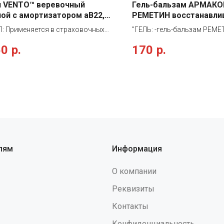
п VENTO™ веревочный
Гель-бальзам АРМАКО
ой с амортизатором аВ22,
РЕМЕТИН восстанавл
B22
100 мл, 1186
: Применяется в страховочных
"ГЕЛЬ: -гель-бальзам РЕМ
ах для безопасной остановки
водно-спиртовой основе 
50
р.
170
р.
ия совместно со страховочными
устраняет последствия уку
ями. Также может
насекомых, контакта с кра
зоваться в качестве
медузами, солнечных и дру
вающего стропа и стропа для
термических ожогов первой
онирования. Двухплечевой
"РЕМЕТИН®"оказывает ус
удобен для движения по
действие на кожу в месте у
локонструкциям с соблюдением
ожога, устраняет зуд, разд
па непрерывности страховки. В
покраснение кожи"
рукцию включен амортизатор
 Текстильный чехол на
лям
Информация
заторе позволяет с легкостью
ить его осмотр и обслуживание.
О компании
стропа защищены прозрачной
садочной пленкой,
Реквизиты
ечивающей возможность
Контакты
ьного контроля. Для
вателей, масса которых вместе с
Конфиденциальность