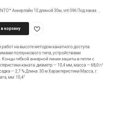
Гибкая анкерная линия VENTO™ Анкерлайн 10 длиной 30м, vnt 096 Под заказ. Срок поставки&nbsp
 в корзину
 работ на высоте методом канатного доступа.
имами ползункового типа, устройствами
 Концы гибкой анкерной линии зашиты в петли с
еристики каната: диаметр — 10,4 мм, масса — 68,0 г/
усадка — 2,7 % Длина: 30 м Характеристики Масса, г:
ата, мм: 10,4"