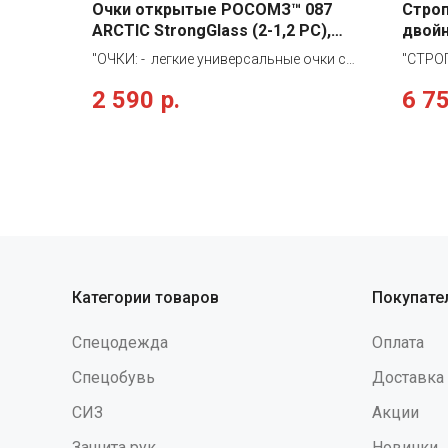
Очки открытые РОСОМЗ™ 087
Стро
ARCTIС StrongGlass (2-1,2 PС),
двойн
18737
vnt a
"ОЧКИ: - легкие универсальные очки с
"СТРОП
регулировкой угла наклона защитного
систем
2 590
р.
6 7
стекла и длины заушников, с мягкими
паден
заушниками из материала Evoprene •
привяз
защитное стекло из бесцветного
исполь
поликарбоната с водостойким
удержи
двусторонним твердым и
позици
незапотевающим покрытием,
строп 
обеспечивает защиту от
метал
высокоскоростных частиц
принци
(низкоэнергетический удар), абразива,
конст
УФ-излучения, устойчиво к химическим
рывка.
Категории товаров
Покупате
веществам, растворам кислот и
аморти
щелочей"
провод
Спецодежда
Оплата
Узлы 
термоу
Спецобувь
Доставка
обесп
СИЗ
Акции
визуал
пользо
Защита рук
Новинки