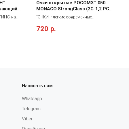
Н™
Очки открытые РОСОМЗ™ 050
ивающий
MONACO StrongGlass (2С-1,2 PС),
15037
ЕТИН® на
"ОЧКИ: • легкие современные
эффективно
универсальные очки для всех видов
720
р.
сов
работ • защитное стекло-моноблок из
пивой и
оптически прозрачного поликарбоната
гих
с водостойким двусторонним твердым
 степени -
и незапотевающим покрытием, не
покаивающее
теряющим свои свойства при
куса или
продолжительном использовании •
ражение и
регулируемый съемный силиконовый
носоупор • регулировка длины
заушника и наклона защитного стекла •
диапазон экстремальных температур от
Написать нам
-20ºС до +55ºС • увеличенная защита от
летящих частиц сверху и по бокам"
Whatsapp
Telegram
Viber
Онлайн чат