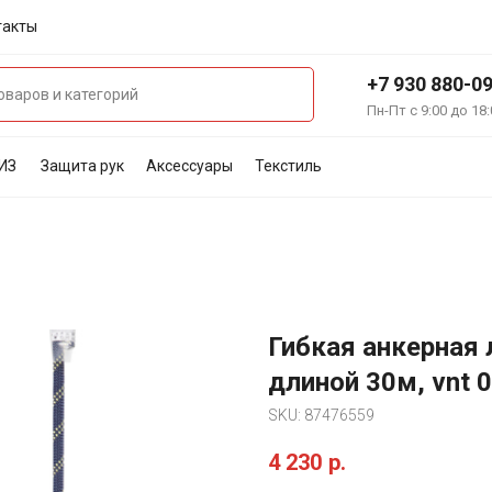
такты
+7 930 880-0
Пн-Пт с 9:00 до 18:
ИЗ
Защита рук
Аксессуары
Текстиль
Гибкая анкерная
длиной 30м, vnt 
SKU:
87476559
4 230
р.