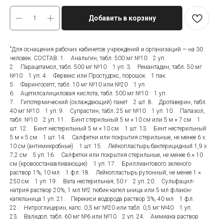
Добавить в корзину
"Для оснащения рабочих кабинетов учреждений и организаций — на 30
человек. СОСТАВ: 1. Анальгин, табл. 500 мг №10 2 уп.
2. Парацетамол, табл. 500 мг №10 1 уп. 3. Ремантадин, табл. 50 мг
№10 1 уп. 4. Фервекс или Простудокс, порошок 1 пак.
5. Фарингосепт, табл. 10 мг №10 или №20 1 уп.
6. Ацетилсалициловая кислота, табл. 500 мг №10 1 уп.
7. Гипотермический (охлаждающий) пакет 2 шт. 8. Дротаверин, табл.
40 мг №10 1 уп. 9. Супрастин, табл. 25 мг №10 1 уп. 10. Папазол,
табл. №10 2 уп. 11. Бинт стерильный 5 м × 10 см или 5 м × 7 см 1
шт. 12. Бинт нестерильный 5 м × 10 см 1 шт. 13. Бинт нестерильный
5 м × 5 см 1 шт. 14. Салфетки или покрытия стерильные, не менее 6 x
10 см (антимикробные) 1 шт. 15. Лейкопластырь бактерицидный 1,9 x
7,2 см 5 уп. 16. Салфетки или покрытия стерильные, не менее 6 × 10
см (кровоостанавливающие) 1 уп. 17. Бриллиантового зеленого
раствор 1%, 10 мл 1 фл. 18. Лейкопластырь рулонный, не менее 1 ×
250 см 1 уп. 19. Вата нестерильная, 50 г 2 уп. 20. Сульфацил-
натрия раствор 20%, 1 мл №2 тюбик-капел ьница или 5 мл флакон-
капельница 1 уп. 21. Перекиси водорода раствор 3%, 40 мл 1 фл.
22. Нитроглицерин, капс. 0,5 мг №20 или табл. 0,5 мг №40 1 уп.
23. Валидол, табл. 60 мг №6 или №10 2 уп. 24. Аммиака раствор