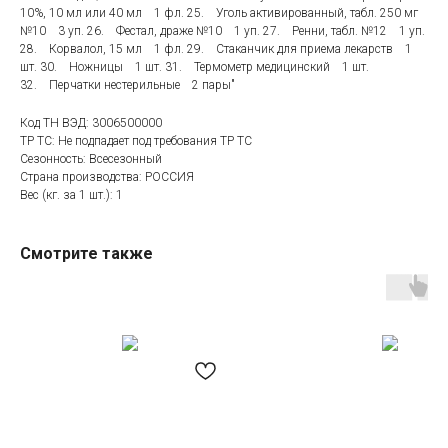
10%, 10 мл или 40 мл 1 фл. 25. Уголь активированный, табл. 250 мг
№10 3 уп. 26. Фестал, драже №10 1 уп. 27. Ренни, табл. №12 1 уп.
28. Корвалол, 15 мл 1 фл. 29. Стаканчик для приема лекарств 1
шт. 30. Ножницы 1 шт. 31. Термометр медицинский 1 шт.
32. Перчатки нестерильные 2 пары"
Код ТН ВЭД: 3006500000
ТР ТС: Не подпадает под требования ТР ТС
Сезонность: Всесезонный
Страна производства: РОССИЯ
Вес (кг. за 1 шт.): 1
Категории товаров
Покупателям
Смотрите также
Спецодежда
Оплата
Спецобувь
Доставка
СИЗ
Акции
Защита рук
Новинки
Текстиль
Оптовикам
Аксессуары
Помощь с выбором
Написать нам
Информация