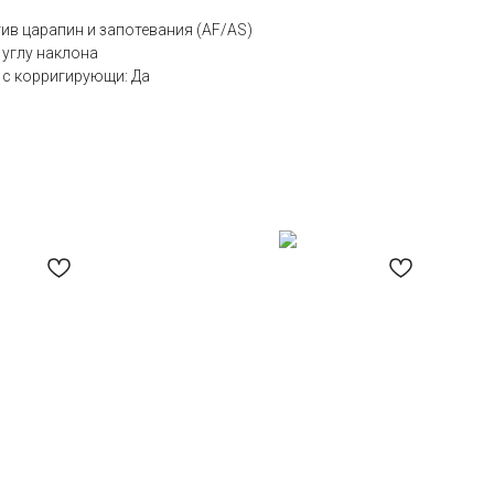
ив царапин и запотевания (AF/AS)
 углу наклона
с корригирующи: Да