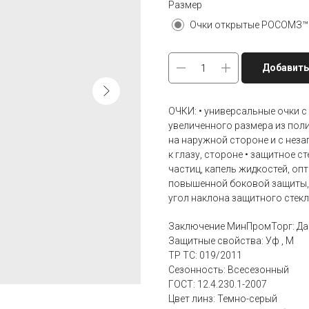
Размер
Добавить
ОЧКИ: • универсальные очки
увеличенного размера из пол
на наружной стороне и с нез
к глазу, стороне • защитное 
частиц, капель жидкостей, оп
повышенной боковой защиты, 
угол наклона защитного стек
Заключение МинПромТорг: Да
Защитные свойства: Уф , М
ТР ТС: 019/2011
Сезонность: Всесезонный
ГОСТ: 12.4.230.1-2007
Цвет линз: Темно-серый