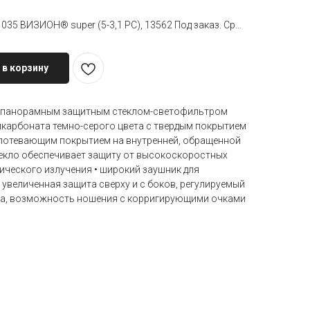
Очки открытые РОСОМЗ™ 035 ВИЗИОН® super (5-3,1 PС), 13562 Под заказ. Срок поставки&nbsp
 в корзину
 с панорамным защитным стеклом-светофильтром
икарбоната темно-серого цвета с твердым покрытием
апотевающим покрытием на внутренней, обращенной
стекло обеспечивает защиту от высокоскоростных
тического излучения • широкий заушник для
увеличенная защита сверху и с боков, регулируемый
ла, возможность ношения с корригирующими очками