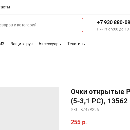
такты
+7 930 880-0
Пн-Пт с 9:00 до 18:
ИЗ
Защита рук
Аксессуары
Текстиль
Очки открытые 
(5-3,1 PС), 13562
SKU:
87478326
255
р.