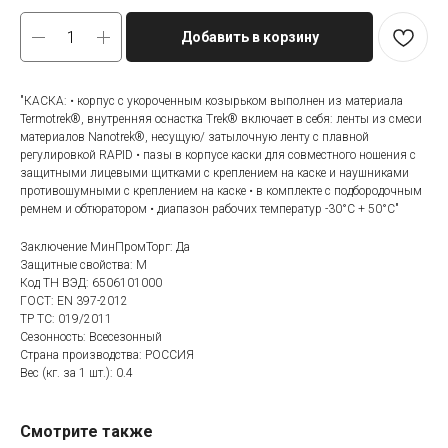
Добавить в корзину
"КАСКА: • корпус с укороченным козырьком выполнен из материала
Termotrek®, внутренняя оснастка Trek® включает в себя: ленты из смеси
материалов Nanotrek®, несущую/ затылочную ленту с плавной
регулировкой RAPID • пазы в корпусе каски для совместного ношения с
защитными лицевыми щитками с креплением на каске и наушниками
противошумными с креплением на каске • в комплекте с подбородочным
ремнем и обтюратором • диапазон рабочих температур -30°C + 50°С"
Заключение МинПромТорг: Да
Защитные свойства: М
Код ТН ВЭД: 6506101000
ГОСТ: EN 397-2012
ТР ТС: 019/2011
Сезонность: Всесезонный
Страна производства: РОССИЯ
Вес (кг. за 1 шт.): 0.4
Смотрите также