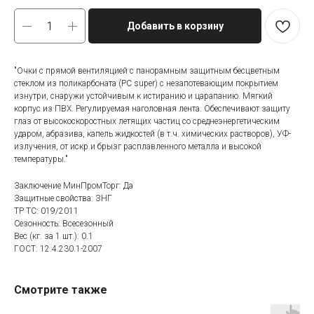
Добавить в корзину
"Очки с прямой вентиляцией с панорамным защитным бесцветным
стеклом из поликарбоната (РС super) с незапотевающим покрытием
изнутри, снаружи устойчивым к истиранию и царапанию. Мягкий
корпус из ПВХ. Регулируемая наголовная лента. Обеспечивают защиту
глаз от высокоскоростных летящих частиц со среднеэнергетическим
ударом, абразива, капель жидкостей (в т.ч. химических растворов), УФ-
излучения, от искр и брызг расплавленного металла и высокой
температуры."
Заключение МинПромТорг: Да
Защитные свойства: ЗНГ
ТР ТС: 019/2011
Сезонность: Всесезонный
Вес (кг. за 1 шт.): 0.1
ГОСТ: 12.4.230.1-2007
Смотрите также