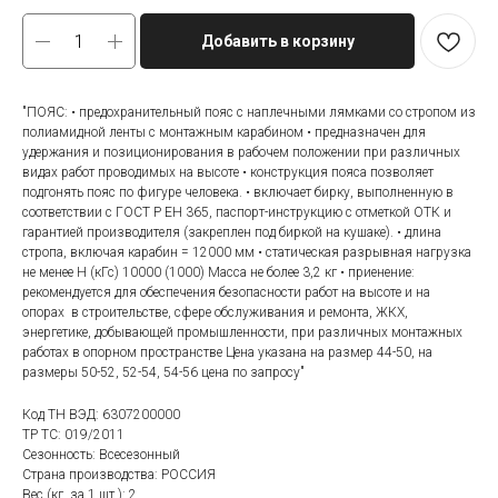
Добавить в корзину
"ПОЯС: • предохранительный пояс с наплечными лямками со стропом из
полиамидной ленты с монтажным карабином • предназначен для
удержания и позиционирования в рабочем положении при различных
видах работ проводимых на высоте • конструкция пояса позволяет
подгонять пояс по фигуре человека. • включает бирку, выполненную в
соответствии с ГОСТ Р ЕН 365, паспорт-инструкцию с отметкой ОТК и
гарантией производителя (закреплен под биркой на кушаке). • длина
стропа, включая карабин = 12000 мм • статическая разрывная нагрузка
не менее Н (кГс) 10000 (1000) Масса не более 3,2 кг • приенение:
рекомендуется для обеспечения безопасности работ на высоте и на
опорах в строительстве, сфере обслуживания и ремонта, ЖКХ,
энергетике, добывающей промышленности, при различных монтажных
работах в опорном пространстве Цена указана на размер 44-50, на
размеры 50-52, 52-54, 54-56 цена по запросу"
Код ТН ВЭД: 6307200000
ТР ТС: 019/2011
Сезонность: Всесезонный
Страна производства: РОССИЯ
Вес (кг. за 1 шт.): 2