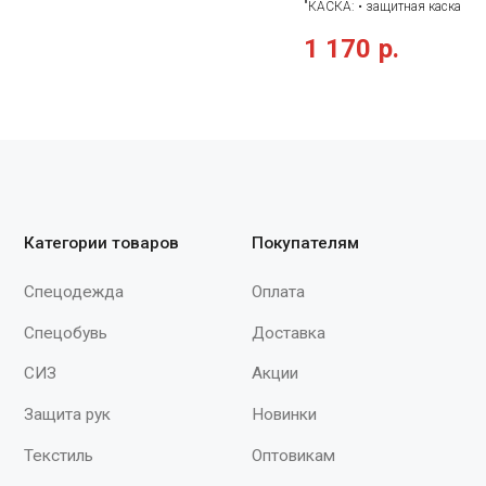
"КАСКА: • защитная каска из
По вопросам
полипропилена (PP) высокой
1 170
р.
сотрудничества
плотности, устойчивая к УФ-л
+7 (930) 880-09-03
внутренняя оснастка из полиа
текстильных ремня с 8 точка
spektr620@yandex.ru
крепления • потовпитывающа
на лобовой части оголовья • 
Мы принимаем к оплате
для крепления очков, наушник
щитков • регулируется по обхв
головы от 53 до 63 см при п
инновационной системы затя
ROTOR® • две возможных по
размещения на голове: высок
Продолжая работу с сайтом, вы даете согласие на использование сайтом
низкая • стойкость к брызгам
cookies и обработку персональных данных в целях функционирования
расплавленного металла • за
сайта, проведения ретаргетинга, статистических исследований,
улучшения сервиса и предоставления релевантной рекламной
против случайного кратковре
информации на основе ваших предпочтений и интересов.
контакта с электрическим пр
© 2015–2026 ООО «Спектр»
под напряжением 440 В перем
При полном или частичном использовании
тока • электроизоляция до 10
материалов с сайта ссылка на источник
обязательна.
переменного тока или 1500 В
постоянного тока • температу
диапазон применения касок от
до + 50°C"