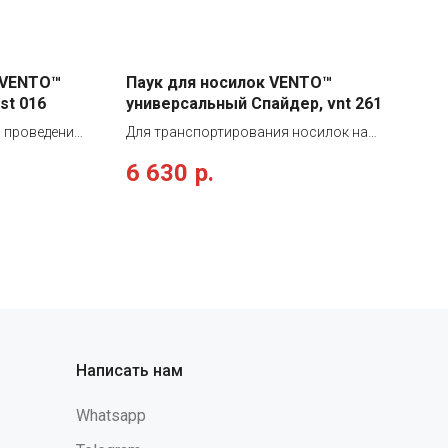
 VENTO™
Паук для носилок VENTO™
st 016
универсальный Спайдер, vnt 261
я проведения
Для транспортирования носилок на
для
сложном рельефе. Регулируемая длина
6 630
р.
орном
усов позволяет использовать с
ная,
любыми жесткими носилками.
ля
Совместим с подвеской вертолета. «Не
аховочные
подлежит обязательному
• 1 брюшная
подтверждению соответствия»
 для
 канатного
для
ания •
Написать нам
ющая
 плечевые
Whatsapp
аты в
• индикатор