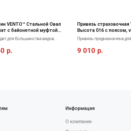
ин VENTO™ Стальной Овал
Привязь страховочная
ат с байонетной муфтой
Высота 016 с поясом, v
ck, vpro 0010/vnt1010
дит для большинства видов
Привязь предназначена дл
 Идеален для правильной работы
работ на высоте. Подходит 
60
р.
9 010
р.
оликов с неразъемными
выполнения работ в безоп
и. Продольная нагрузка, kN: 25
пространстве. • страховоч
чная нагрузка, kN: 7 Нагрузка с
удерживающая и привязь д
той муфтой, kN: 7 Тип
позиционирования • 2 стр
и: байонетная муфта Материал
точки, на груди и на спине 
вления: Сталь"
точка для удержания и
позиционирования, удобна
использования в системах
доступа • 2 боковые точки 
удержания и позициониров
лям
Информация
конструкция, обеспечива
распределение нагрузки на
О компании
лямки, пояс и ножные обхв
момент остановки падения 