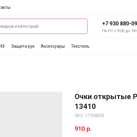
такты
+7 930 880-0
Пн-Пт с 9:00 до 18:
ИЗ
Защита рук
Аксессуары
Текстиль
Очки открытые 
13410
SKU:
17358000
910
р.