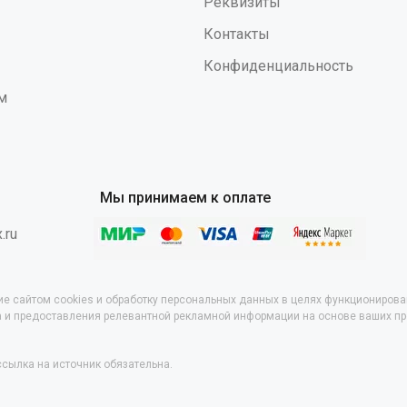
Реквизиты
рывка • выполнена из лент 
Контакты
световозвращающей нитью
возможность интеграции 
Конфиденциальность
сиденья • широкий кушак и 
ножных обхватах с влагоо
м
сеткой для длительного на
рабочем положении • петли
развески оборудования
Мы принимаем к оплате
.ru
ие сайтом cookies и обработку персональных данных в целях функционирова
са и предоставления релевантной рекламной информации на основе ваших п
сылка на источник обязательна.