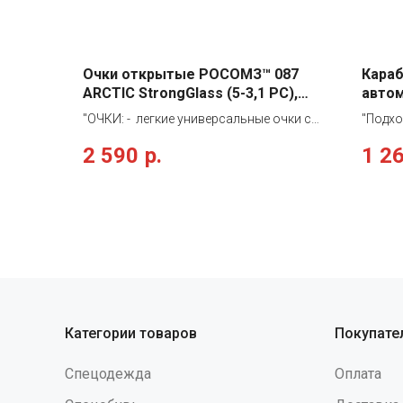
Очки открытые РОСОМЗ™ 087
Караб
ARCTIС StrongGlass (5-3,1 PС),
автом
18727
keylo
"ОЧКИ: - легкие универсальные очки с
"Подхо
регулировкой угла наклона защитного
работ.
2 590
р.
1 2
стекла и длины заушников, с мягкими
блок-р
заушниками из материала Evoprene •
щечкам
защитное стекло-светофильтр серого
Попере
цвета из поликарбоната с водостойким
раскры
двусторонним твердым и
защелк
незапотевающим покрытием,
изгото
обеспечивает защиту от
высокоскоростных частиц
(низкоэнергетический удар), абразива,
УФ-излучения, устойчиво к химическим
Категории товаров
Покупате
веществам, растворам кислот и
щелочей"
Спецодежда
Оплата