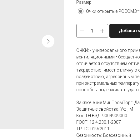
Размер
Очки открытые РОСОМЗ™
Добавить
ОЧКИ: • универсального прим
вентиляционными • бесцветно
отличается отсутствием опти
твердостью, имеет отличную 
воздействию, агрессивным ве
при экстремальных температу
способны выдерживать удар пр
Заключение МинПромТорг: Да
Защитные свойства: Уф , М
Код ТН ВЭД: 9004909000
ГОСТ: 12.4.230.1-2007
ТР ТС: 019/2011
Сезонность: Всесезонный