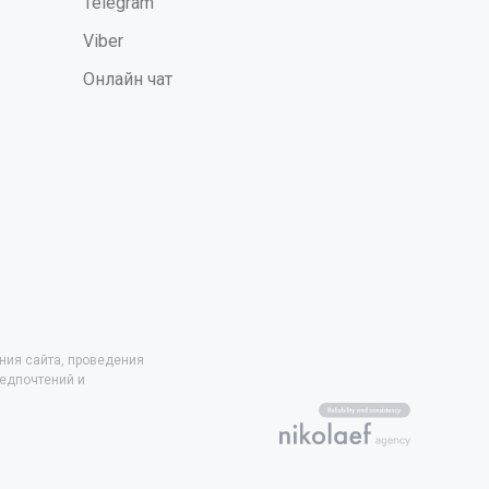
Telegram
со
Viber
 •
рабочего
Онлайн чат
накладки на
тводящей
хождения в
 для
ния сайта, проведения
редпочтений и