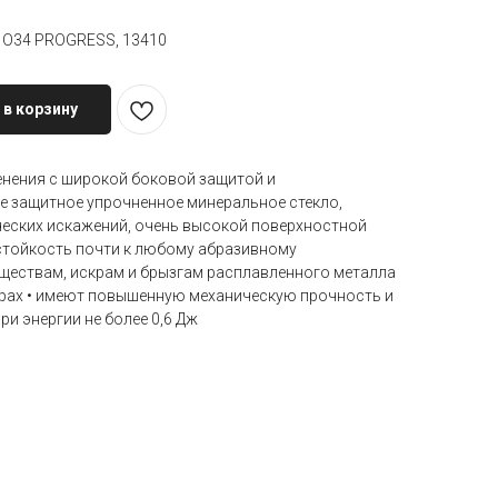
 О34 PROGRESS, 13410
 в корзину
енения с широкой боковой защитой и
е защитное упрочненное минеральное стекло,
ческих искажений, очень высокой поверхностной
стойкость почти к любому абразивному
ществам, искрам и брызгам расплавленного металла
рах • имеют повышенную механическую прочность и
и энергии не более 0,6 Дж