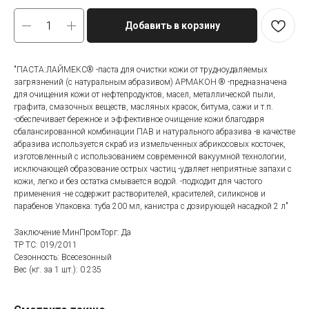
Добавить в корзину
"ПАСТА:ЛАЙМЕКС® -паста для очистки кожи от трудноудаляемых
загрязнений (с натуральным абразивом) АРМАКОН ® -предназначена
для очищения кожи от нефтепродуктов, масел, металлической пыли,
графита, смазочных веществ, масляных красок, битума, сажи и т.п.
-обеспечивает бережное и эффективное очищение кожи благодаря
сбалансированной комбинации ПАВ и натурального абразива -в качестве
абразива используется скраб из измельченных абрикосовых косточек,
изготовленный с использованием современной вакуумной технологии,
исключающей образование острых частиц -удаляет неприятные запахи с
кожи, легко и без остатка смывается водой. -подходит для частого
применения -не содержит растворителей, красителей, силиконов и
парабенов Упаковка: туба 200 мл, канистра с дозирующей насадкой 2 л"
Заключение МинПромТорг: Да
ТР ТС: 019/2011
Сезонность: Всесезонный
Вес (кг. за 1 шт.): 0.235