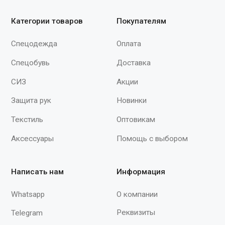
По вопросам
сотрудничества
+7 (930) 880-09-03
spektr620@yandex.ru
Мы принимаем к оплате
Продолжая работу с сайтом, вы даете согласие на использование сайтом
cookies и обработку персональных данных в целях функционирования
сайта, проведения ретаргетинга, статистических исследований,
улучшения сервиса и предоставления релевантной рекламной
информации на основе ваших предпочтений и интересов.
© 2015–2026 ООО «Спектр»
При полном или частичном использовании
материалов с сайта ссылка на источник
обязательна.