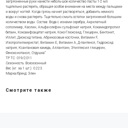
загрязненные руки нанести неболь-шое количество пасты 1-2 мл
тщательно растереть, обращая особое внимание на места между пальцами
и вокруг ногтей. Когда грязь начнет растворяться, добавить немного
воды и снова растереть. Тща-тельно смыть остатки загрязнений большим
количеством воды. Состав: Вода с ионами серебра, Акрилатный
Категории товаров
Покупателям
сополимер, Каолин, Альфа-олефин сульфонат натрия, Кокамидопропил
бетаин, Кокоамфоацетат натрия, Коко-Глюкозид, Глицерин, Бентонит,
Спецодежда
Оплата
Иллит, Диоксид титана, Абрикосовые косточки, Витамин F,
Изопропилмиристат, Витамин Е, Витамин А, Д-пантенол, Гидроксид
Спецобувь
Доставка
натрия, Ксантановая камедь, Аллантоин, Этилгексил глицерин,
СИЗ
Акции
Феноксиэтанол, Отдушка"
ТР ТС: 019/2011
Защита рук
Новинки
Сезонность: Всесезонный
Текстиль
Оптовикам
Вес (кг. за 1 шт.): 0.223
Марка/бренд: Элен
Аксессуары
Помощь с выбором
Написать нам
Информация
Смотрите также
Whatsapp
О компании
Реквизиты
Telegram
Контакты
Viber
Конфиденциальность
Онлайн чат