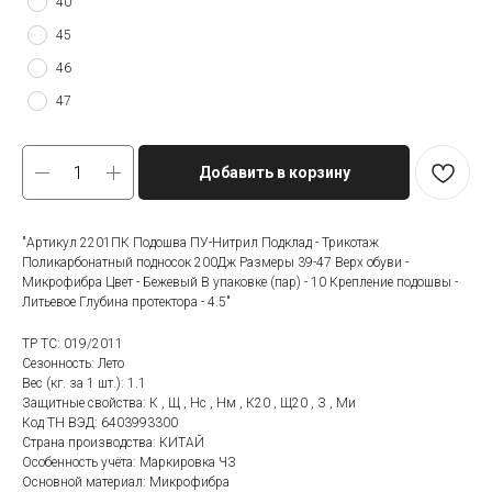
40
45
46
47
Добавить в корзину
"Артикул 2201ПК Подошва ПУ-Нитрил Подклад - Трикотаж
Поликарбонатный подносок 200Дж Размеры 39-47 Верх обуви -
Микрофибра Цвет - Бежевый В упаковке (пар) - 10 Крепление подошвы -
Литьевое Глубина протектора - 4.5"
ТР ТС: 019/2011
Сезонность: Лето
Вес (кг. за 1 шт.): 1.1
Защитные свойства: К , Щ , Нс , Нм , К20 , Щ20 , З , Ми
Код ТН ВЭД: 6403993300
Страна производства: КИТАЙ
Особенность учёта: Маркировка ЧЗ
Оcновной материал: Микрофибра