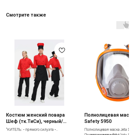
Смотрите также
Категории товаров
Покупателям
Спецодежда
Оплата
Спецобувь
Доставка
СИЗ
Акции
Защита рук
Новинки
Текстиль
Оптовикам
Аксессуары
Помощь с выбором
Написать нам
Информация
Костюм женский повара
Полнолицевая маска
Шеф (тк.ТиСи), черный/
Safety 5950
Whatsapp
О компании
красный
"КИТЕЛЬ: • прямого силуэта •
Полнолицевая маска Jeta Safe
Реквизиты
Telegram