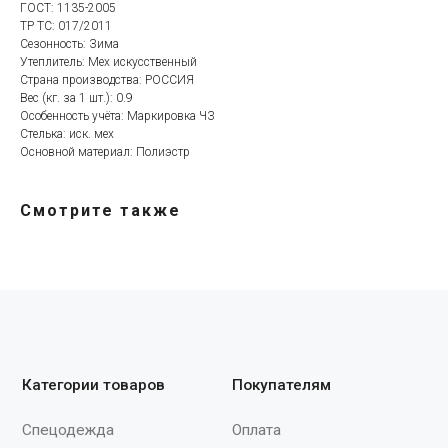
ГОСТ: 1135-2005
Категории товаров
Покупателям
ТР ТС: 017/2011
Сезонность: Зима
Спецодежда
Оплата
Утеплитель: Мех искусственный
Спецобувь
Доставка
Страна производства: РОССИЯ
Вес (кг. за 1 шт.): 0.9
СИЗ
Акции
Особенность учёта: Маркировка ЧЗ
Защита рук
Новинки
Стелька: иск. мех
Оcновной материал: Полиэстр
Текстиль
Оптовикам
Аксессуары
Помощь с выбором
Смотрите также
Написать нам
Информация
Whatsapp
О компании
Реквизиты
Telegram
Контакты
Viber
Конфиденциальность
Онлайн чат
По вопросам
сотрудничества
+7 (930) 880-09-03