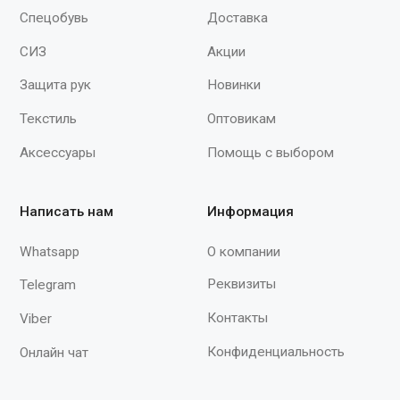
spektr620@yandex.ru
Мы принимаем к оплате
Продолжая работу с сайтом, вы даете согласие на использование сайтом
cookies и обработку персональных данных в целях функционирования
сайта, проведения ретаргетинга, статистических исследований,
улучшения сервиса и предоставления релевантной рекламной
информации на основе ваших предпочтений и интересов.
© 2015–2026 ООО «Спектр»
При полном или частичном использовании
материалов с сайта ссылка на источник
обязательна.