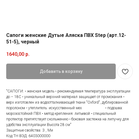
Сапоги женские Дутые Аляска ПВХ Step (арт.12-
51-5), черный
1640,00
р.
Добавить в корзину
"САПОГИ: • женская модель • рекомендуемая температура эксплуатации
до – 18С • уникальный верхний материал защищает от промокания •
верх изготовлен из водоотталкивающей ткани "Oxford", дублированной
поролоном • утеплитель: искусственный мех • подошва:
морозостойкий ПВХ • метод крепления: литьевой • специальный
протектор препятствует скольжению • боковая застежка на липучку для
удобства эксплуатации Высота 28 см"
Защитные свойства: З , Ми
Код ТН ВЭД: 6403000000