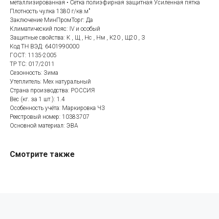
металлизированная • Сетка полиэфирная защитная Усиленная пятка
Плотность чулка 1380 г/кв.м"
Заключение МинПромТорг: Да
Климатический пояс: IV и особый
Защитные свойства: К , Щ , Нс , Нм , К20 , Щ20 , З
Категории товаров
Покупателям
Код ТН ВЭД: 6401990000
ГОСТ: 1135-2005
Спецодежда
Оплата
ТР ТС: 017/2011
Сезонность: Зима
Спецобувь
Доставка
Утеплитель: Мех натуральный
СИЗ
Акции
Страна производства: РОССИЯ
Вес (кг. за 1 шт.): 1.4
Защита рук
Новинки
Особенность учёта: Маркировка ЧЗ
Текстиль
Оптовикам
Реестровый номер: 10383707
Оcновной материал: ЭВА
Аксессуары
Помощь с выбором
Написать нам
Информация
Смотрите также
Whatsapp
О компании
Реквизиты
Telegram
Контакты
Viber
Конфиденциальность
Онлайн чат