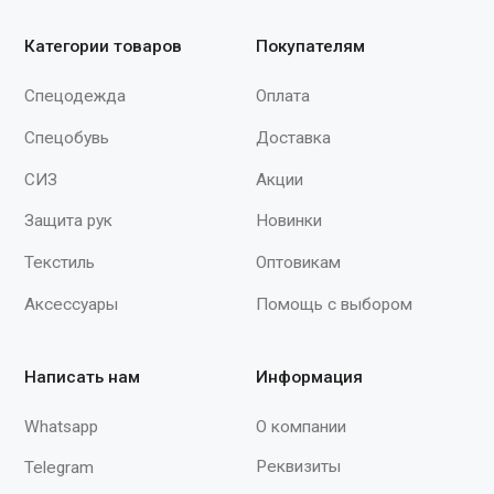
По вопросам
сотрудничества
+7 (930) 880-09-03
spektr620@yandex.ru
Мы принимаем к оплате
Продолжая работу с сайтом, вы даете согласие на использование сайтом
cookies и обработку персональных данных в целях функционирования
сайта, проведения ретаргетинга, статистических исследований,
улучшения сервиса и предоставления релевантной рекламной
информации на основе ваших предпочтений и интересов.
© 2015–2026 ООО «Спектр»
При полном или частичном использовании
материалов с сайта ссылка на источник
обязательна.