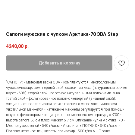
Сапоги мужские с чулком Арктика-70 ЭВА Step
4240,00
р.
Добавить в корзину
"САПОГИ: • материал верха ЭВА • комплектуются многослойным
чулоком-вкладышем: первый слой: состоит из меха (натуральная овечья
шерсть 60%) второй слой - полотно с натуральными волокнами льна
третий слой - фольгированное полотно четвертый (внешний слой):
специальная полиэфирная сетка • голенища сапог заканчиваются
текстильной манжетой • натяжение манжеты регулируется при помощи
шнура с фиксатором • защищает от пониженных температур до -70С •
высота сапога 35 см плюс манжет 5-7 см Описание чулка Арктика -70 •
Мех полушерстяной - 540 г/кв.м • Утеплитель ПОТ-340 - 340 г/кв.м •
Полотно нетканое: лен, шерсть, полиэфир - 500 г/кв.м • Пленка