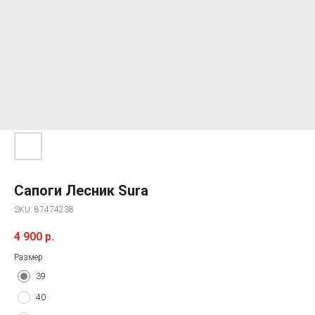
Сапоги Лесник Sura
SKU:
87474238
4 900
р.
Размер
39
40