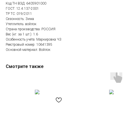
Код ТН ВЭД: 6405901000
ГОСТ: 12.4.137-2001
ТР ТС: 019/2011
Сезонность: Зима
Утеплитель: войлок
Страна производства: РОССИЯ
Вес (кг. за 1 шт.): 1.6
Особенность учёта: Маркировка ЧЗ
Реестровый номер: 10641395
Оcновной материал: Войлок
Смотрите также
Категории товаров
Покупателям
Спецодежда
Оплата
Спецобувь
Доставка
СИЗ
Акции
Защита рук
Новинки
Текстиль
Оптовикам