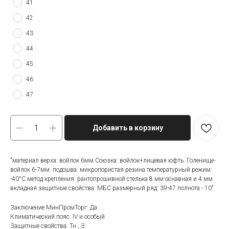
41
42
43
44
45
46
47
Добавить в корзину
"материал верха: войлок 6мм Союзка: войлок+лицевая юфть. Голенище-
войлок 6-7мм. подошва: микропористая резина температурный режим:
-40°C метод крепления: рантопрошивной стелька 8 мм оснавная и 4 мм
вкладная защитные свойства: МБС размерный ряд: 39-47 полнота - 10"
Заключение МинПромТорг: Да
Климатический пояс: IV и особый
Защитные свойства: Тн , З