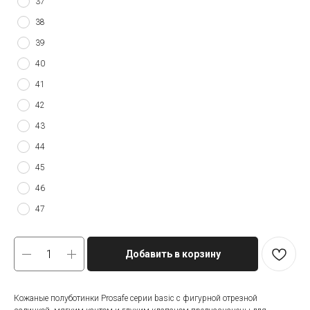
37
38
39
40
41
42
43
44
45
46
47
Добавить в корзину
Кожаные полуботинки Prosafe серии basic c фигурной отрезной