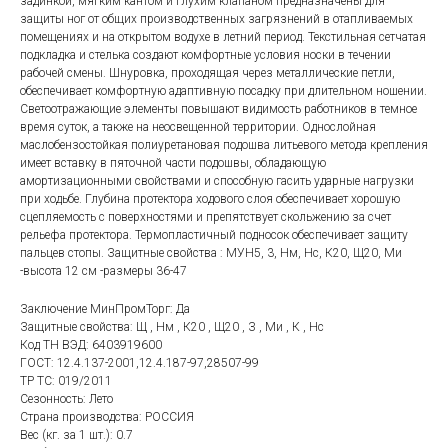
задинкой, мягким кантом и глухим клапаном предназначены для
защиты ног от общих производственных загрязнений в отапливаемых
помещениях и на открытом водухе в летний период. Текстильная сетчатая
подкладка и стелька создают комфортные условия носки в течении
рабочей смены. Шнуровка, проходящая через металлические петли,
обеспечивает комфортную адаптивную посадку при длительном ношении.
Светоотражающие элементы повышают видимость работников в темное
время суток, а также на неосвещенной территории. Однослойная
маслобензостойкая полиуретановая подошва литьевого метода крепления
имеет вставку в пяточной части подошвы, обладающую
амортизационными свойствами и способную гасить ударные нагрузки
при ходьбе. Глубина протектора ходового слоя обеспечивает хорошую
сцепляемость с поверхностями и препятствует скольжению за счет
рельефа протектора. Термопластичный подносок обеспечивает защиту
пальцев стопы. Защитные свойства : МУН5, 3, Нм, Нс, К20, Щ20, Ми
-высота 12 см -размеры 36-47
Заключение МинПромТорг: Да
Защитные свойства: Щ , Нм , К20 , Щ20 , З , Ми , К , Нс
Код ТН ВЭД: 6403919600
ГОСТ: 12.4.137-2001,12.4.187-97,28507-99
ТР ТС: 019/2011
Сезонность: Лето
Страна производства: РОССИЯ
Вес (кг. за 1 шт.): 0.7