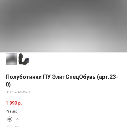
Полуботинки ПУ ЭлитСпецОбувь (арт.23-
0)
SKU:
87469629
1 990
р.
Размер
36