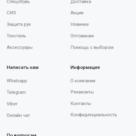
(ТР ТС 019/2011): Вн, К60, Щ5
Нм, Нл"