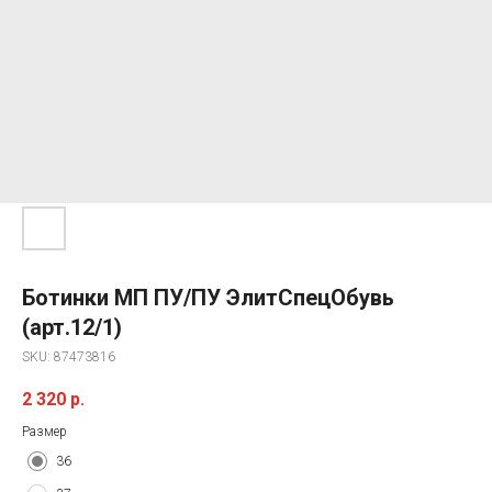
Ботинки МП ПУ/ПУ ЭлитСпецОбувь
(арт.12/1)
SKU:
87473816
2 320
р.
Размер
36