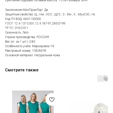
Крепление подошвы Литьевое Высота 15 см Размеры 36-47"
Заключение МинПромТорг: Да
Защитные свойства: Щ , Нм , К20 , Щ20 , З , Ми , К , Мун200 , Нс
Код ТН ВЭД: 6401100000
ГОСТ: 12.4.137-2001,12.4.187-97,28507-99
ТР ТС: 019/2011
Сезонность: Лето
Страна производства: РОССИЯ
Вес (кг. за 1 шт.): 0.85
Особенность учёта: Маркировка ЧЗ
Реестровый номер: 10428678
Оcновной материал: Натуральная кожа
Смотрите также
Категории товаров
Покупателям
Спецодежда
Оплата
Спецобувь
Доставка
СИЗ
Акции
Защита рук
Новинки