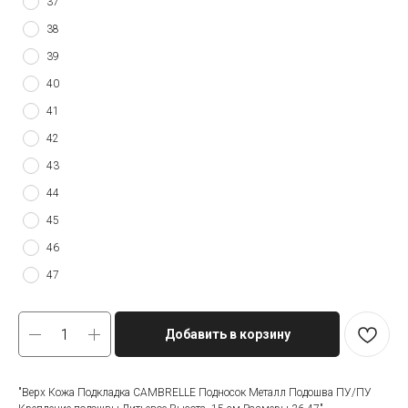
37
38
39
40
41
42
43
44
45
46
47
Добавить в корзину
"Верх Кожа Подкладка CAMBRELLE Подносок Металл Подошва ПУ/ПУ