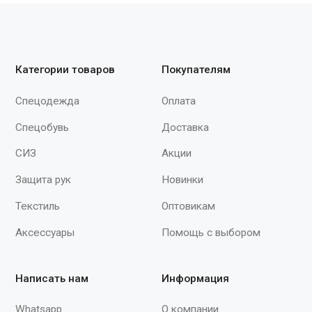
пищевой промышленности и
Продолжая работу с сайтом, вы даете согласие на использование сайтом
cookies и обработку персональных данных в целях функционирования
медицины."
сайта, проведения ретаргетинга, статистических исследований,
улучшения сервиса и предоставления релевантной рекламной
информации на основе ваших предпочтений и интересов.
© 2015–2026 ООО «Спектр»
При полном или частичном использовании
материалов с сайта ссылка на источник
обязательна.