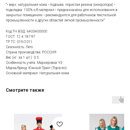
"• верх: натуральная кожа • подошва: пористая резина (микропора) •
подкладка: 100% х/б материал • предназначены для использования в
закрытых помещениях • рекомендуются для работников текстильной
промышленности и других областей легкой промышленности"
Код ТН ВЭД: 6403400000
ГОСТ: 12.4.187-97
ТР ТС: 019/2011
Сезонность: Лето
Страна производства: РОССИЯ
Вес (кг. за 1 шт.): 0.3
Особенность учёта: Маркировка ЧЗ
Марка/бренд: Южный Тракт (Торосян)
Оcновной материал: Натуральная кожа
Смотрите также
Категории товаров
Покупателям
Спецодежда
Оплата
Спецобувь
Доставка
СИЗ
Акции