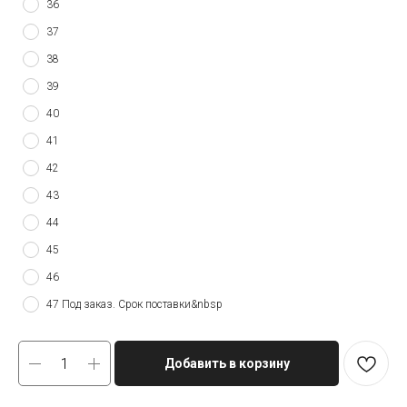
36
37
38
39
40
41
42
43
44
45
46
47 Под заказ. Срок поставки&nbsp
Добавить в корзину