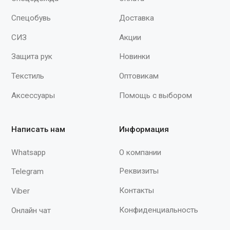
spektr620@yandex.ru
Мы принимаем к оплате
Продолжая работу с сайтом, вы даете согласие на использование сайтом
cookies и обработку персональных данных в целях функционирования
сайта, проведения ретаргетинга, статистических исследований,
улучшения сервиса и предоставления релевантной рекламной
информации на основе ваших предпочтений и интересов.
© 2015–2026 ООО «Спектр»
При полном или частичном использовании
материалов с сайта ссылка на источник
обязательна.