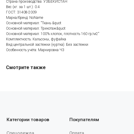
Страна производства: УЗБЕКИСТАН
Вес (кг. за 1 шт.): 0.4
Категории товаров
Покупателям
ГОСТ: 31408-2009
Марка/бренд: NoName
Спецодежда
Оплата
Основной материал: "Ткань &quot
Спецобувь
Доставка
Основной материал: Трикотаж&quot
Основной материал: 100% хлопок, плотность 160 гр/м2"
СИЗ
Акции
Комплектность: Кальсоны, фуфайка
Защита рук
Новинки
Вид центральной застежки (куртка): Без застежки
Особенность учёта: Маркировка ЧЗ
Текстиль
Оптовикам
Аксессуары
Помощь с выбором
Смотрите также
Написать нам
Информация
Whatsapp
О компании
Реквизиты
Telegram
Контакты
Viber
Конфиденциальность
Онлайн чат
По вопросам
сотрудничества
+7 (930) 880-09-03