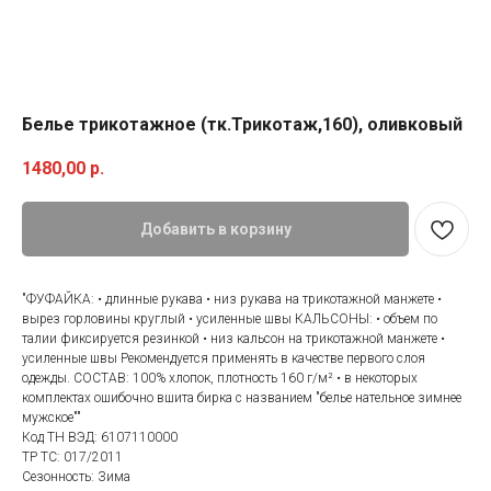
Белье трикотажное (тк.Трикотаж,160), оливковый
1480,00
р.
Добавить в корзину
"ФУФАЙКА: • длинные рукава • низ рукава на трикотажной манжете •
вырез горловины круглый • усиленные швы КАЛЬСОНЫ: • объем по
талии фиксируется резинкой • низ кальсон на трикотажной манжете •
усиленные швы Рекомендуется применять в качестве первого слоя
одежды. СОСТАВ: 100% хлопок, плотность 160 г/м² • в некоторых
комплектах ошибочно вшита бирка с названием "белье нательное зимнее
мужское""
Код ТН ВЭД: 6107110000
ТР ТС: 017/2011
Сезонность: Зима