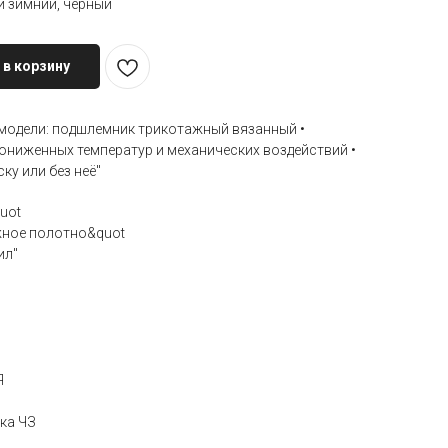
 зимний, черный
 в корзину
модели: подшлемник трикотажный вязанный •
ониженных температур и механических воздействий •
у или без неё"
uot
жное полотно&quot
ил"
Я
ка ЧЗ