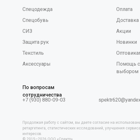
высоко
Спецодежда
Оплата
защитн
перчат
Спецобувь
Доставка
надева
свойст
СИЗ
Акции
Щ50, Н
Защита рук
Новинки
Текстиль
Оптовика
Аксессуары
Помощь с
выбором
По вопросам
сотрудничества
+7 (930) 880-09-03
spektr620@yandex
Продолжая работу с сайтом, вы даете согласие на использован
ретаргетинга, статистических исследований, улучшения серви
интересов.
© 2015–2026 ООО «Спектр»