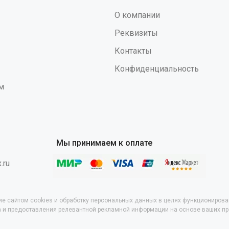
го качества, улучшающего
О компании
ые свойства. Внутренняя часть
ок обеспечивает лёгкое
Реквизиты
ние и снятие перчаток. Защитные
ва (ТР ТС 019/2011): Вн, К60,
Контакты
с, Нм, Нл"
Конфиденциальность
м
Мы принимаем к оплате
.ru
ие сайтом cookies и обработку персональных данных в целях функционирова
са и предоставления релевантной рекламной информации на основе ваших п