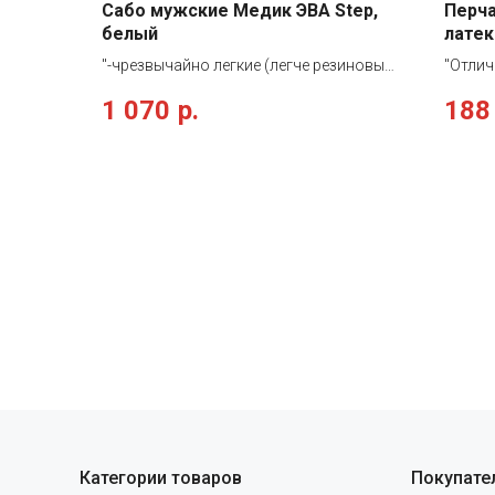
Сабо мужские Медик ЭВА Step,
Перч
белый
латек
"-чрезвычайно легкие (легче резиновых
"Отлич
аналогов в 4 раза) -износостойкие
тип II
1 070
р.
188
(стойкий к действию различных
натура
химических веществ) -безопасны для
разраб
здоровья (этилвинилацетат -
работы
гипоаллергенен, не подвержен
отличн
воздействию грибков и бактерий)
своим
-термостойкие ( выдерживает
стенок
температуры от -50оС до 65оС)
технич
-полезны для здоровья (внутренняя
повыш
поверхность подошвы анатомической
Перчат
формы) -метод изготовления:
примен
бесшовное монолитное литье
общест
Предназначены для работников
хлорир
пищевой промышленности и медицины."
хлорир
вымыва
латекс
возник
Категории товаров
Покупате
входит