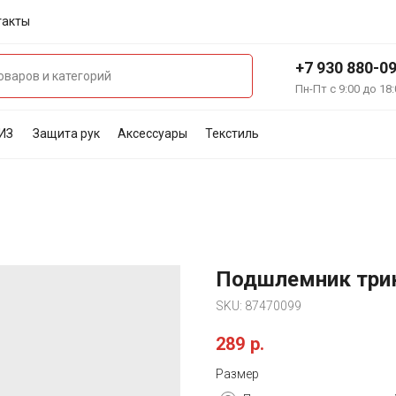
такты
+7 930 880-0
Пн-Пт с 9:00 до 18:
ИЗ
Защита рук
Аксессуары
Текстиль
Подшлемник три
SKU:
87470099
289
р.
Размер