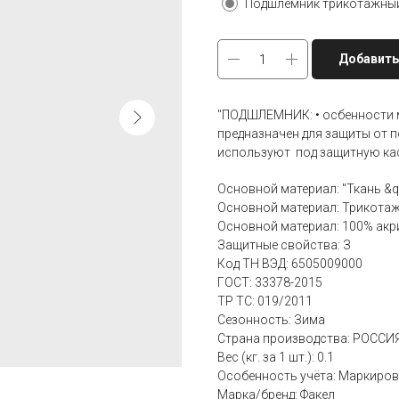
Подшлемник трикотажный
Добавить
"ПОДШЛЕМНИК: • осбенности 
предназначен для защиты от п
используют под защитную каск
Основной материал: "Ткань &q
Основной материал: Трикота
Основной материал: 100% акр
Защитные свойства: З
Код ТН ВЭД: 6505009000
ГОСТ: 33378-2015
ТР ТС: 019/2011
Сезонность: Зима
Страна производства: РОССИ
Вес (кг. за 1 шт.): 0.1
Особенность учёта: Маркиров
Марка/бренд: Факел