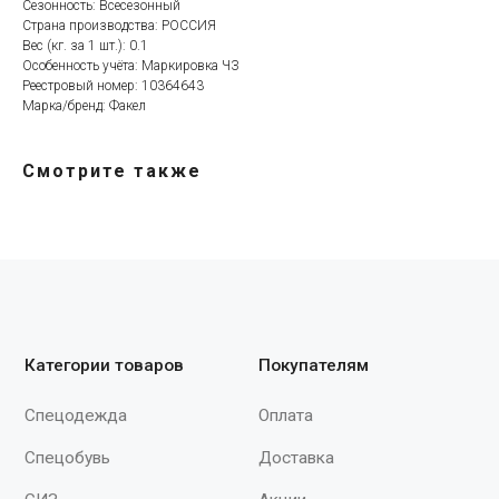
Сезонность: Всесезонный
Спецодежда
Оплата
Страна производства: РОССИЯ
Спецобувь
Доставка
Вес (кг. за 1 шт.): 0.1
Особенность учёта: Маркировка ЧЗ
СИЗ
Акции
Реестровый номер: 10364643
Защита рук
Новинки
Марка/бренд: Факел
Текстиль
Оптовикам
Аксессуары
Помощь с выбором
Смотрите также
Написать нам
Информация
Whatsapp
О компании
Реквизиты
Telegram
Контакты
Viber
Конфиденциальность
Онлайн чат
По вопросам
сотрудничества
+7 (930) 880-09-03
spektr620@yandex.ru