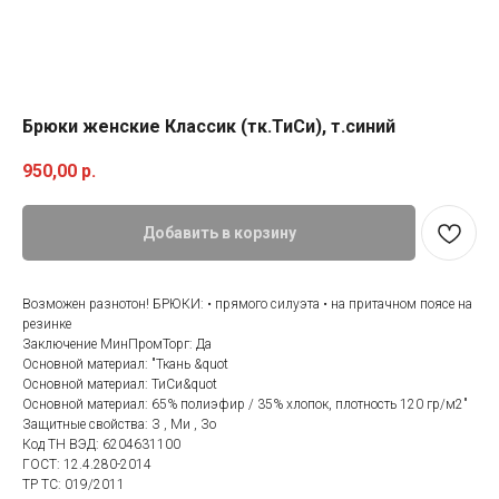
Брюки женские Классик (тк.ТиСи), т.синий
950,00
р.
Добавить в корзину
Возможен разнотон! БРЮКИ: • прямого силуэта • на притачном поясе на
резинке
Заключение МинПромТорг: Да
Основной материал: "Ткань &quot
Основной материал: ТиСи&quot
Основной материал: 65% полиэфир / 35% хлопок, плотность 120 гр/м2"
Защитные свойства: З , Ми , Зо
Код ТН ВЭД: 6204631100
ГОСТ: 12.4.280-2014
Категории товаров
Покупателям
ТР ТС: 019/2011