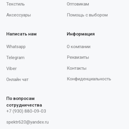
снятие перчаток. Защитные свойства
(ТР ТС 019/2011): Вн, К60, Щ50, Нс,
Нм, Нл"