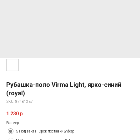
Рубашка-поло Virma Light, ярко-синий
(royal)
SKU:
87481237
1 230
р.
Размер
S Под заказ. Срок поставки&nbsp