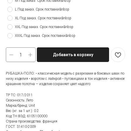
M Под заказ. Срок поставки&nbsp
L Под заказ. Срок поставки&nbsp
XL Под заказ. Срок поставки&nbsp
XXL Под заказ. Срок поставки&nbsp
XXXL Под заказ. Срок поставки&nbsp
Добавить в корзину
РУБАШКА-ПОЛО: • классическая модель с разрезами в боковых швах по
низу изделия • воротом с лайкрой • пуговицами в тон изделия • активное
крашение полотна — изделие сохраняет цвет надолго
ТР ТС: 017/2011
Сезонность: Лето
Марка/бренд: Unit
Вес (кг. за 1 шт.): 0.2
Код ТН ВЭД: 6105100000
Страна производства: франция
ГОСТ: 31410-2009