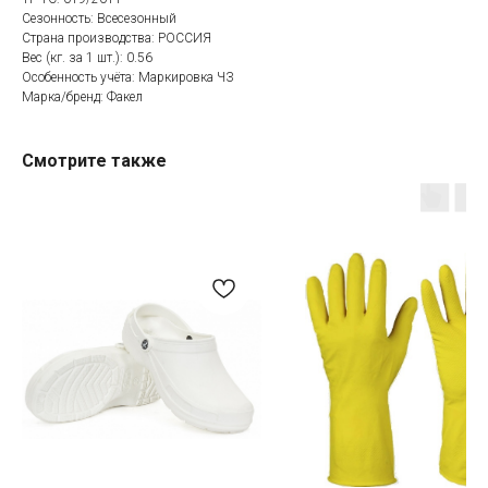
Сезонность: Всесезонный
Страна производства: РОССИЯ
Вес (кг. за 1 шт.): 0.56
Особенность учёта: Маркировка ЧЗ
Марка/бренд: Факел
Категории товаров
Покупателям
Спецодежда
Оплата
Смотрите также
Спецобувь
Доставка
СИЗ
Акции
Защита рук
Новинки
Текстиль
Оптовикам
Аксессуары
Помощь с выбором
Написать нам
Информация
Whatsapp
О компании
Реквизиты
Telegram
Контакты
Viber
Конфиденциальность
Онлайн чат