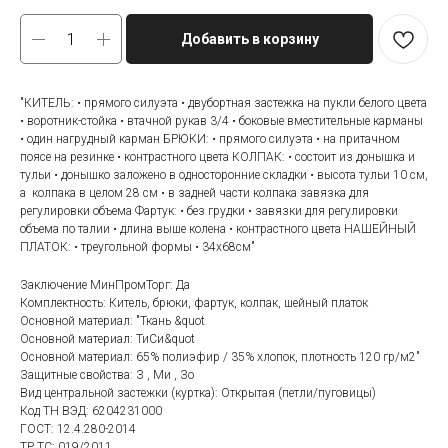
Добавить в корзину
"КИТЕЛЬ: • прямого силуэта • двубортная застежка на пукли белого цвета
• воротник-стойка • втачной рукав 3/4 • боковые вместительные карманы
• один нагрудный карман БРЮКИ: • прямого силуэта • на притачном
поясе на резинке • контрастного цвета КОЛПАК: • состоит из донышка и
тульи • донышко заложено в односторонние складки • высота тульи 10 см,
а колпака в целом 28 см • в задней части колпака завязка для
регулировки объема Фартук: • без грудки • завязки для регулировки
объема по талии • длина выше колена • контрастного цвета НАШЕЙНЫЙ
ПЛАТОК: • треугольной формы • 34х68см"
Заключение МинПромТорг: Да
Комплектность: Китель, брюки, фартук, колпак, шейный платок
Основной материал: "Ткань &quot
Основной материал: ТиСи&quot
Основной материал: 65% полиэфир / 35% хлопок, плотность 120 гр/м2"
Защитные свойства: З , Ми , Зо
Вид центральной застежки (куртка): Открытая (петли/пуговицы)
Код ТН ВЭД: 6204231000
ГОСТ: 12.4.280-2014
ТР ТС: 019/2011